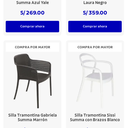
Summa Azul Yale
Laura Negro
S/ 269.00
S/ 359.00
Comprar ahora
Comprar ahora
COMPRA POR MAYOR
COMPRA POR MAYOR
Silla Tramontina Gabriela
Silla Tramontina Sissi
Summa Marrón
Summa con Brazos Blanco