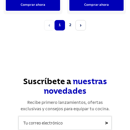
Comprar ahora
Comprar ahora
‹
‹
›
›
1
2
Anterior
Siguiente
Suscríbete a
nuestras
novedades
Recibe primero lanzamientos, ofertas
exclusivas y consejos para equipar tu cocina.
>