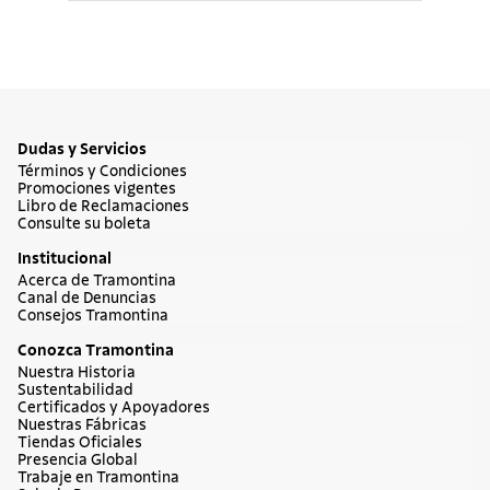
Dudas y Servicios
Términos y Condiciones
Promociones vigentes
Libro de Reclamaciones
Consulte su boleta
Institucional
Acerca de Tramontina
Canal de Denuncias
Consejos Tramontina
Conozca Tramontina
Nuestra Historia
Sustentabilidad
Certificados y Apoyadores
Nuestras Fábricas
Tiendas Oficiales
Presencia Global
Trabaje en Tramontina