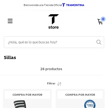
Bienvenido a la Tienda Oficial
0
¿Hola, qué es lo que buscas hoy?
TÉRMINOS MÁS BUSCADOS
Sillas
1
.
sarten
2
.
ollas
26
productos
3
.
cuchillos
Filtrar
4
.
cubiertos
5
.
juego ollas
COMPRA POR MAYOR
COMPRA POR MAYOR
6
.
acero inoxidable