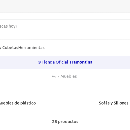
uscas hoy?
S MÁS BUSCADOS
n
y Cubetas
Herramientas
🍲Tienda Oficial
Tramontina
los
Muebles
rtos
ollas
 inoxidable
uebles de plástico
Sofás y Sillones
ero
28
productos
lo