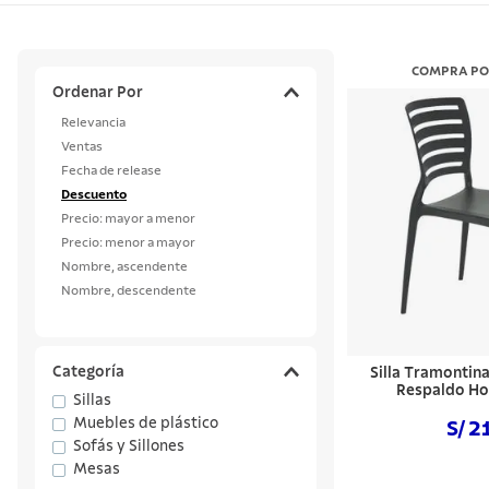
10
.
teter
COMPRA PO
Ordenar Por
Relevancia
Ventas
Fecha de release
Descuento
Precio: mayor a menor
Precio: menor a mayor
Nombre, ascendente
Nombre, descendente
Categoría
Silla Tramontin
Respaldo Ho
Sillas
Muebles de plástico
S/ 2
Sofás y Sillones
Mesas
Comprar