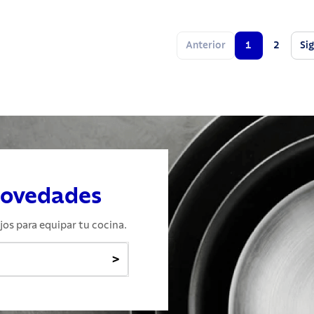
Anterior
1
2
Si
novedades
jos para equipar tu cocina.
>