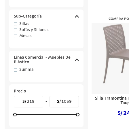
Sub-Categoría
COMPRA PO
Sillas
Sofás y Sillones
Mesas
Línea Comercial - Muebles De
Plástico
Summa
Precio
Silla Tramontina
S/
219
-
S/
1059
Tau
S/ 2
Comprar