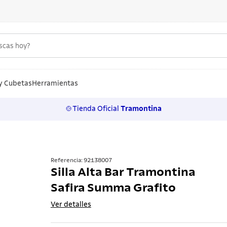
uscas hoy?
S MÁS BUSCADOS
n
y Cubetas
Herramientas
🍲Tienda Oficial
Tramontina
los
rtos
ollas
Referencia
:
92138007
Silla Alta Bar Tramontina
a
Safira Summa Grafito
ero
Ver detalles
 inoxidable
lo