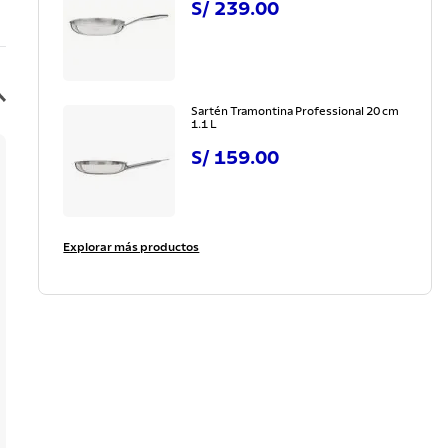
S/
239
.
00
Sartén Tramontina Professional 20 cm
1.1 L
S/
159
.
00
Explorar más productos