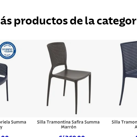
ás productos de la categor
briela Summa
Silla Tramontina Safira Summa
Silla Tramo
vy
Marrón
A