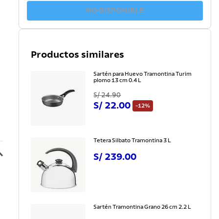
NO DISPONIBLE
Productos similares
Sartén para Huevo Tramontina Turim
plomo 13 cm 0.4 L
S/
24
.
90
S/
22
.
00
-
12%
Tetera Silbato Tramontina 3 L
S/
239
.
00
Sartén Tramontina Grano 26 cm 2.2 L