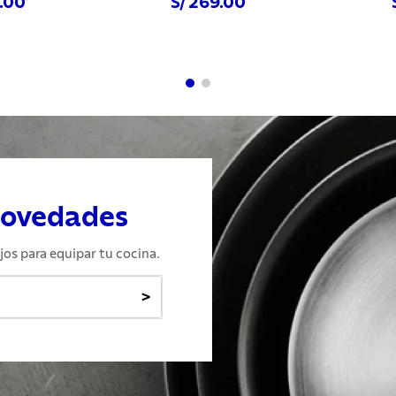
9.00
S/ 269.00
hora
Comprar ahora
Com
novedades
jos para equipar tu cocina.
>