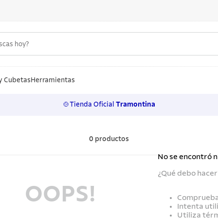
uscas hoy?
S MÁS BUSCADOS
n
y Cubetas
Herramientas
🍲Tienda Oficial
Tramontina
los
rtos
0
productos
ollas
No se encontró 
lo
¿Qué debo hacer
ero
OOPS!
Comprueba 
 inoxidable
Intenta uti
Utiliza tér
a