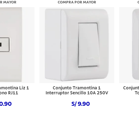
R MAYOR
COMPRA POR MAYOR
amontina Liz 1
Conjunto Tramontina 1
Conjunt
ono RJ11
Interruptor Sencillo 10A 250V
T
10.90
S/ 9.90
 ahora
Comprar ahora