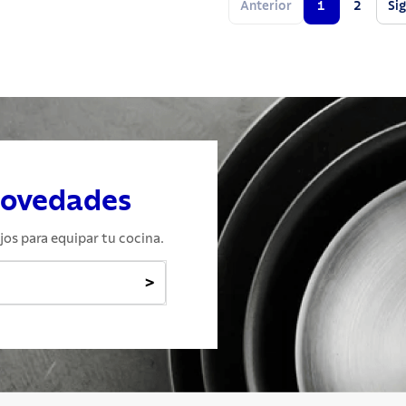
Anterior
1
2
Si
novedades
jos para equipar tu cocina.
>