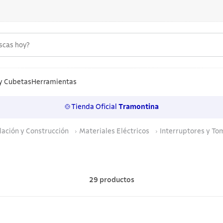
uscas hoy?
S MÁS BUSCADOS
n
y Cubetas
Herramientas
🍲Tienda Oficial
Tramontina
los
ación y Construcción
Materiales Eléctricos
Interruptores y To
rtos
ollas
a
29
productos
ero
 inoxidable
lo