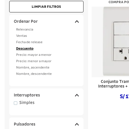
COMPRA PO
LIMPIAR FILTROS
10
.
grano
Ordenar Por
Relevancia
Ventas
Fecha de release
Descuento
Precio: mayor a menor
Precio: menor a mayor
Nombre, ascendente
Nombre, descendente
Conjunto Tram
Interruptores 
Interruptores
S/ 
Simples
Comprar
Pulsadores