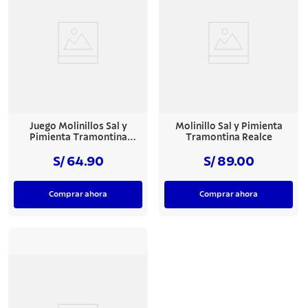
7
.
acero inoxidable
8
.
tetera
9
.
grano
10
.
cuchillo
Juego Molinillos Sal y
Molinillo Sal y Pimienta
Pimienta Tramontina
Tramontina Realce
Realce
S/ 64.90
S/ 89.00
Comprar ahora
Comprar ahora