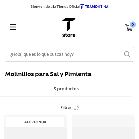
Bienvenido a la Tienda Oficial
0
¿Hola, qué es lo que buscas hoy?
TÉRMINOS MÁS BUSCADOS
Molinillos para Sal y Pimienta
1
.
sarten
2
.
ollas
3
productos
3
.
cuchillos
Filtrar
4
.
cubiertos
5
.
juego ollas
ACERO INOX
6
.
lavadero