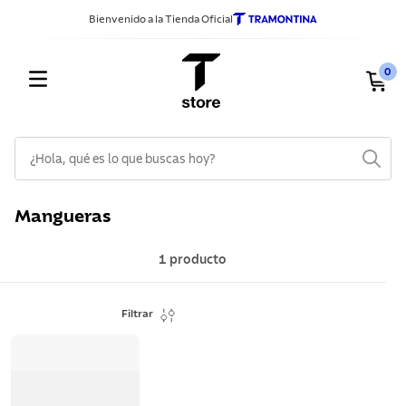
Bienvenido a la Tienda Oficial
0
¿Hola, qué es lo que buscas hoy?
TÉRMINOS MÁS BUSCADOS
Mangueras
1
.
sarten
2
.
ollas
1
producto
3
.
cuchillos
Filtrar
4
.
cubiertos
5
.
juego ollas
6
.
lavadero