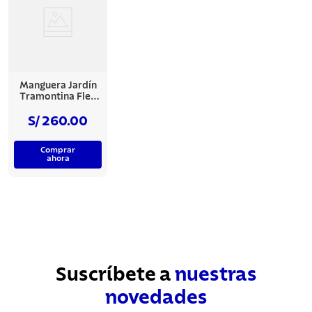
7
.
acero inoxidable
8
.
tetera
9
.
grano
10
.
cuchillo
Manguera Jardín
Tramontina Flex
5/8" 50 m
S/ 260.00
Comprar
ahora
Suscríbete a
nuestras
novedades