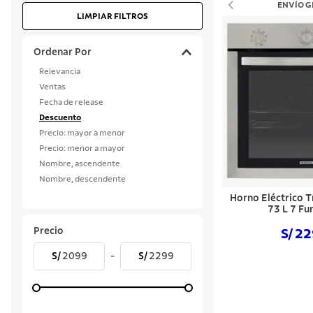
ENVÍO G
LIMPIAR FILTROS
10
.
cuchil
Ordenar Por
Relevancia
Ventas
Fecha de release
Descuento
Precio: mayor a menor
Precio: menor a mayor
Nombre, ascendente
Nombre, descendente
Horno Eléctrico 
73 L 7 Fu
Precio
S/ 2
S/
2099
-
S/
2299
Comprar