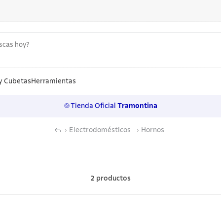
uscas hoy?
S MÁS BUSCADOS
n
y Cubetas
Herramientas
🍲Tienda Oficial
Tramontina
los
Electrodomésticos
Hornos
rtos
ollas
ero
2
productos
 inoxidable
a