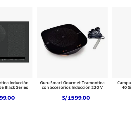
tina Inducción
Guru Smart Gourmet Tramontina
Campan
e Black Series
con accesorios Inducción 220 V
40 S
999.00
S/ 1599.00
 ahora
Comprar ahora