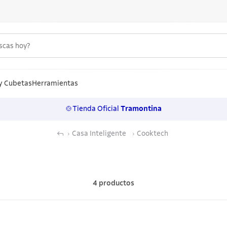
uscas hoy?
S MÁS BUSCADOS
n
y Cubetas
Herramientas
🍲Tienda Oficial
Tramontina
los
Casa Inteligente
Cooktech
rtos
ollas
lo
4
productos
ero
 inoxidable
a