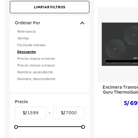
LIMPIAR FILTROS
10
.
grano
Ordenar Por
Relevancia
Ventas
Fecha de release
Descuento
Precio: mayor a menor
Precio: menor a mayor
Nombre, ascendente
Nombre, descendente
Encimera Tramon
Guru ThermoGuid
Precio
S/ 6
S/
1599
-
S/
7000
Comprar