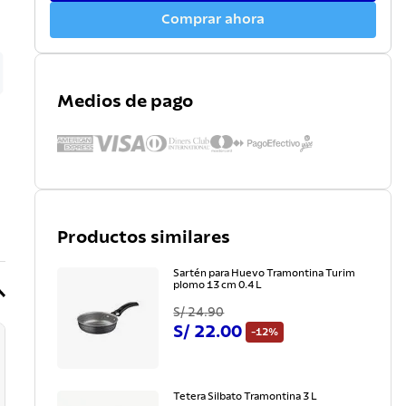
Comprar ahora
Medios de pago
Productos similares
Sartén para Huevo Tramontina Turim
plomo 13 cm 0.4 L
S/
24
.
90
S/
22
.
00
-
12%
Tetera Silbato Tramontina 3 L