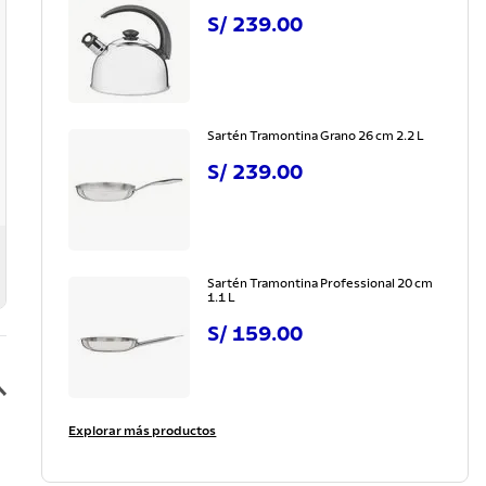
S/
239
.
00
Sartén Tramontina Grano 26 cm 2.2 L
S/
239
.
00
Sartén Tramontina Professional 20 cm
1.1 L
S/
159
.
00
Explorar más productos