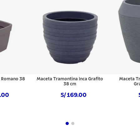
a Romano 38
Maceta Tramontina Inca Grafito
Maceta Tr
38 cm
Gr
9.00
S/ 169.00
hora
Comprar ahora
Com