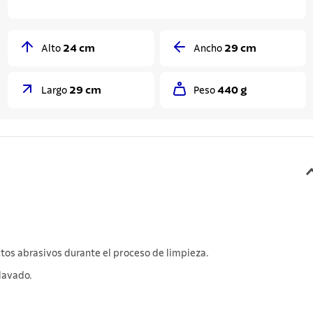
24 cm
29 cm
Alto
Ancho
29 cm
440 g
Largo
Peso
tos abrasivos durante el proceso de limpieza.
lavado.