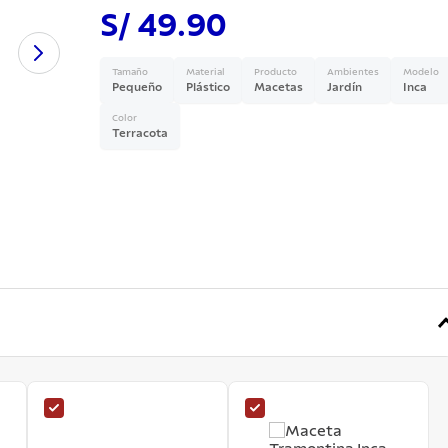
S/ 49.90
a
Tamaño
Material
Producto
Ambientes
Modelo
Pequeño
Plástico
Macetas
Jardín
Inca
Color
Terracota