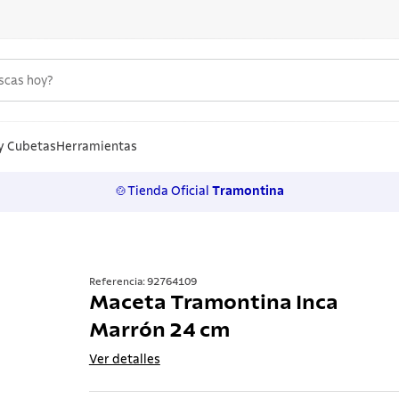
uscas hoy?
S MÁS BUSCADOS
n
y Cubetas
Herramientas
🍲Tienda Oficial
Tramontina
los
rtos
ollas
Referencia
:
92764109
Maceta Tramontina Inca
 inoxidable
Marrón 24 cm
ero
Ver detalles
lo