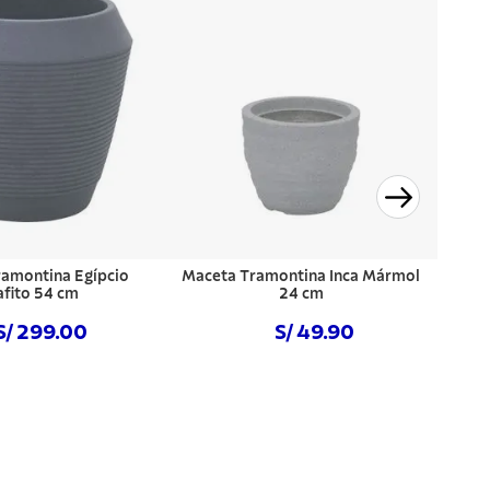
amontina Egípcio
Maceta Tramontina Inca Mármol
afito 54 cm
24 cm
S/ 299.00
S/ 49.90
prar ahora
Comprar ahora