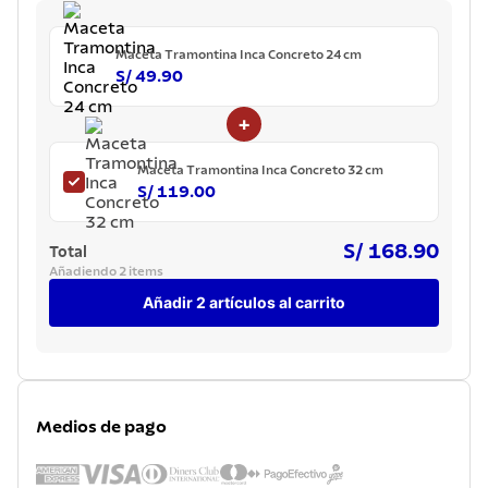
7
.
lavadero
8
.
acero inoxidable
Maceta Tramontina Inca Concreto 24 cm
S/ 49.90
9
.
cuchillo
+
10
.
grano
Maceta Tramontina Inca Concreto 32 cm
S/ 119.00
S/ 168.90
Total
Añadiendo 2 items
Añadir 2 artículos al carrito
Medios de pago