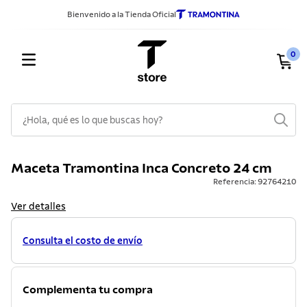
Bienvenido a la Tienda Oficial
0
¿Hola, qué es lo que buscas hoy?
TÉRMINOS MÁS BUSCADOS
Maceta Tramontina Inca Concreto 24 cm
1
.
sarten
Referencia
:
92764210
2
.
ollas
Ver detalles
3
.
cuchillos
Consulta el costo de envío
4
.
cubiertos
5
.
juego ollas
Complementa tu compra
6
.
tetera