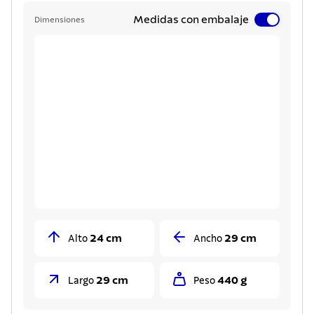
Medidas con embalaje
Dimensiones
24 cm
29 cm
Alto
Ancho
29 cm
440 g
Largo
Peso