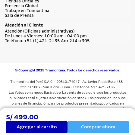
Tiendas Oficiales
Presencia Global
Trabaje en Tramontina
Sala de Prensa
Atención al Cliente
Atención (Oficinas administrativas):
De Lunes a Viernes: 10:00 am - 04:00 pm
Teléfono: +51 (1) 421-2135 Anx 214 o 305
© Copyright 2025 Tramontina. Todos los derechos reservados.
Tramontina del Perú S.A.C. – 20510174047 - Av. Javier Prado Este 488 –
Oficina 1002 - San Isidro - Lima - Teléfonos: 51 1 421-2135.
Las fotos son a modo ilustrativo. La venta de cualquiera de los productos
publicados está sujeta a la verificación de stock. Los precios online y los
planes de financiación para los productos presentados/publicados en
www.tramontina.com.pe
son válidos exclusivamente para la compra vía
internet en las páginas antes mencionadas. Las especificaciones técnicas y
S/ 499.00
descripciones están sujetas a cambios sin previo aviso.Todos los precios y
términos comerciales están sujetos a cambios sin previo aviso. Las
Agregar al carrito
Comprar ahora
imágenes del producto son sólo para fines ilustrativos.