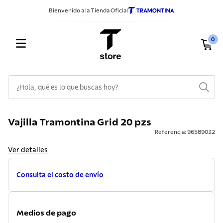
Bienvenido a la Tienda Oficial
0
¿Hola, qué es lo que buscas hoy?
TÉRMINOS MÁS BUSCADOS
Vajilla Tramontina Grid 20 pzs
1
.
sarten
Referencia
:
96589032
2
.
ollas
Ver detalles
3
.
cuchillos
Consulta el costo de envío
4
.
cubiertos
5
.
lavadero
6
.
juego ollas
Medios de pago