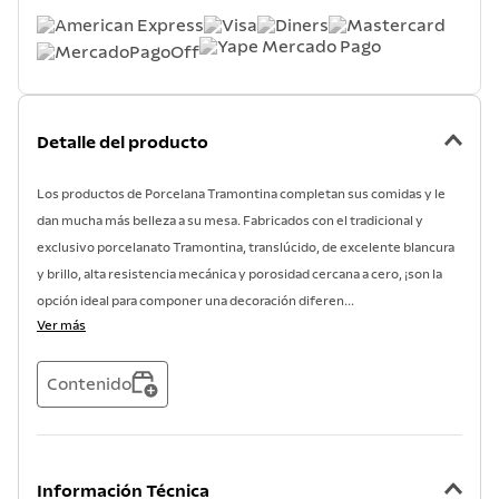
7
.
acero inoxidable
8
.
tetera
9
.
grano
10
.
cuchillo
Detalle del producto
Los productos de Porcelana Tramontina completan sus comidas y le
dan mucha más belleza a su mesa. Fabricados con el tradicional y
exclusivo porcelanato Tramontina, translúcido, de excelente blancura
y brillo, alta resistencia mecánica y porosidad cercana a cero, ¡son la
opción ideal para componer una decoración diferen...
Ver más
Contenido
Información Técnica