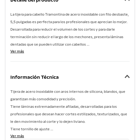
Detalle del producto
7
.
lavadero
8
.
acero inoxidable
La tijera para cabello Tramontina de acero inoxidable con filo desbaste,
5,5 pulgadas es perfecta para los profesionales que aprecian lo mejor.
9
.
cuchillo
Desarrollada para reducir el volumen de los cortes y para darle
10
.
grano
terminación sin reducir el largo de los mechones, presenta láminas
dentadas que se pueden utilizar con cabellos ...
Ver más
Información Técnica
Tijera de acero inoxidable con aros internos de silicona, blandos, que
garantizan más comodidad y precisión.
Tiene láminas extremadamente afiladas, desarrolladas para los
profesionales que desean hacer cortes estilizados, texturizados, que
le den movimiento al corte y lo dejen liviano.
Tiene tornillo de ajuste ...
Ver más