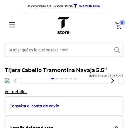
Bienvenido a la Tienda Oficial
0
¿Hola, qué es lo que buscas hoy?
TÉRMINOS MÁS BUSCADOS
Tijera Cabello Tramontina Navaja 5.5"
1
.
sarten
Referencia
:
25985005
2
.
ollas
3
.
cuchillos
Ver detalles
4
.
cubiertos
Consulta el costo de envío
5
.
juego ollas
6
.
tetera