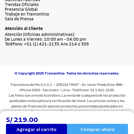
Nuestras Fábricas
Tiendas Oficiales
Presencia Global
Trabaje en Tramontina
Sala de Prensa
Atención al Cliente
Atención (Oficinas administrativas):
De Lunes a Viernes: 10:00 am - 04:00 pm
Teléfono: +51 (1) 421-2135 Anx 214 o 305
© Copyright 2025 Tramontina. Todos los derechos reservados.
Tramontina del Perú S.A.C. – 20510174047 - Av. Javier Prado Este 488 –
Oficina 1002 - San Isidro - Lima - Teléfonos: 51 1 421-2135.
Las fotos son a modo ilustrativo. La venta de cualquiera de los productos
publicados está sujeta a la verificación de stock. Los precios online y los
planes de financiación para los productos presentados/publicados en
www.tramontina.com.pe
son válidos exclusivamente para la compra vía
internet en las páginas antes mencionadas. Las especificaciones técnicas y
S/ 219.00
descripciones están sujetas a cambios sin previo aviso.Todos los precios y
términos comerciales están sujetos a cambios sin previo aviso. Las
Agregar al carrito
Comprar ahora
imágenes del producto son sólo para fines ilustrativos.