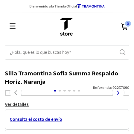
Bienvenido a la Tienda Oficial
0
¿Hola, qué es lo que buscas hoy?
TÉRMINOS MÁS BUSCADOS
Silla Tramontina Sofia Summa Respaldo
1
.
sarten
Horiz. Naranja
2
.
ollas
Referencia
:
92237090
3
.
cuchillos
Ver detalles
4
.
cubiertos
5
.
juego ollas
Consulta el costo de envío
6
.
lavadero