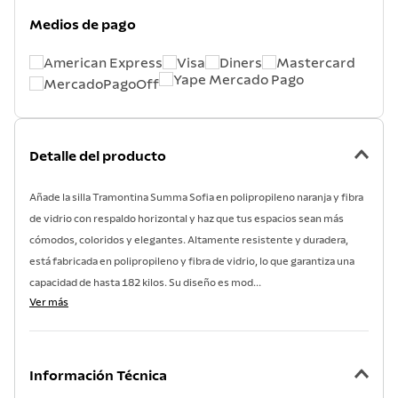
7
.
acero inoxidable
Medios de pago
8
.
tetera
9
.
grano
10
.
cuchillo
Detalle del producto
Añade la silla Tramontina Summa Sofia en polipropileno naranja y fibra
de vidrio con respaldo horizontal y haz que tus espacios sean más
cómodos, coloridos y elegantes. Altamente resistente y duradera,
está fabricada en polipropileno y fibra de vidrio, lo que garantiza una
capacidad de hasta 182 kilos. Su diseño es mod...
Ver más
Información Técnica