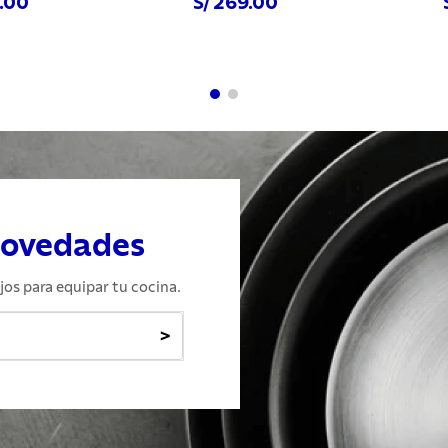
9.00
S/ 269.00
hora
Comprar ahora
Com
novedades
jos para equipar tu cocina.
>