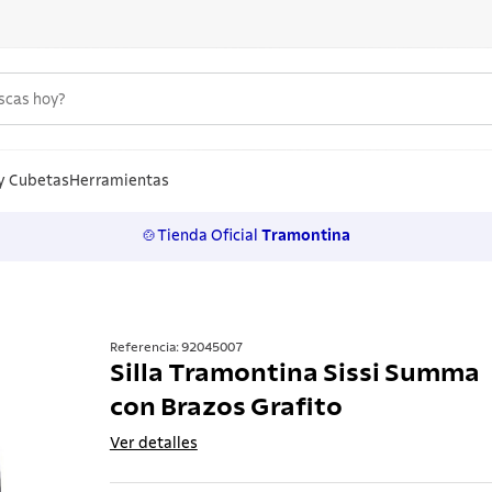
uscas hoy?
S MÁS BUSCADOS
n
y Cubetas
Herramientas
🍲Tienda Oficial
Tramontina
los
rtos
ollas
Referencia
:
92045007
Silla Tramontina Sissi Summa
a
con Brazos Grafito
ero
Ver detalles
 inoxidable
lo