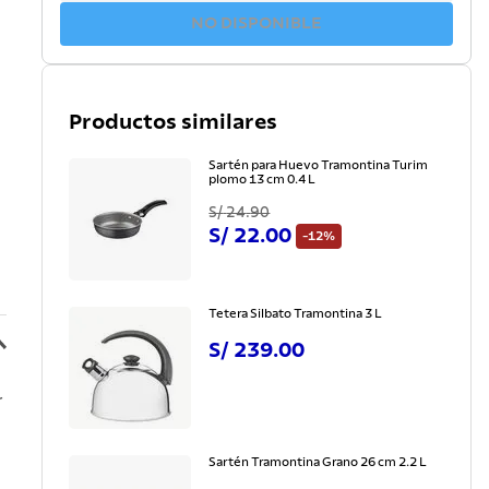
NO DISPONIBLE
Productos similares
Sartén para Huevo Tramontina Turim
plomo 13 cm 0.4 L
S/
24
.
90
S/
22
.
00
-
12%
Tetera Silbato Tramontina 3 L
S/
239
.
00
r
Sartén Tramontina Grano 26 cm 2.2 L