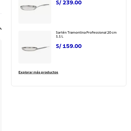
S/
239
.
00
Sartén Tramontina Professional 20 cm
1.1 L
S/
159
.
00
Explorar más productos