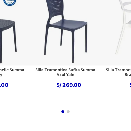
abelle Summa
Silla Tramontina Safira Summa
Silla Tramon
vy
Azul Yale
Bra
9.00
S/ 269.00
hora
Comprar ahora
Com