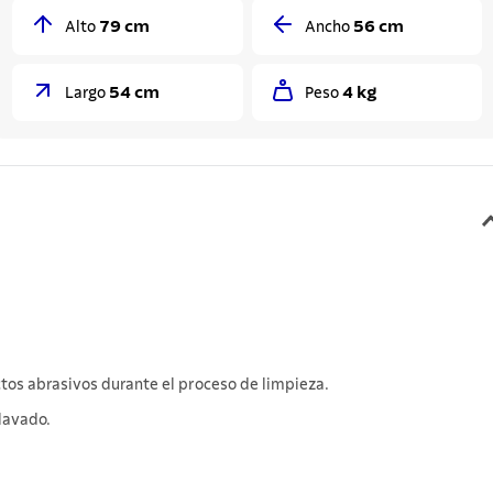
79 cm
56 cm
Alto
Ancho
54 cm
4 kg
Largo
Peso
tos abrasivos durante el proceso de limpieza.
lavado.