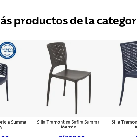
ás productos de la categor
briela Summa
Silla Tramontina Safira Summa
Silla Tramo
vy
Marrón
A