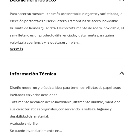
Detalle del producto
7
.
acero inoxidable
8
.
tetera
Para hacer su mesa mucho más presentable, elegante y sofisticada, la
elección perfecta es el servilletero Tramontina de acero inoxidable
9
.
grano
brillante de la línea Quadrata. Hecho totalmente de acero inoxidable, el
10
.
cuchillo
servilletero es un producto diferenciado, justamente para quien
valoriza la apariencia y le gusta servir bien....
Ver más
Información Técnica
Diseño moderno y práctico. Ideal para tener servilletas de papel a sus
invitados en varias ocasiones.
Totalmente hecha de acero inoxidable, altamente durable, mantiene
sus características originales, conservando la belleza, higiene y
durabilidad del material.
Acabado en brillo.
Se puede lavar diariamente en...