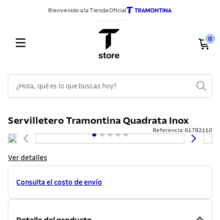
Bienvenido a la Tienda Oficial
0
¿Hola, qué es lo que buscas hoy?
TÉRMINOS MÁS BUSCADOS
Servilletero Tramontina Quadrata Inox
1
.
sarten
Referencia
:
61782110
2
.
ollas
3
.
cuchillos
Ver detalles
4
.
cubiertos
Consulta el costo de envío
5
.
lavadero
6
.
juego ollas