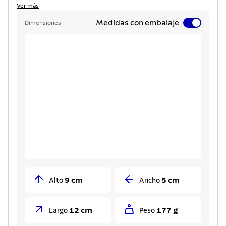
Ver más
Medidas con embalaje
Dimensiones
9 cm
5 cm
Alto
Ancho
12 cm
177 g
Largo
Peso