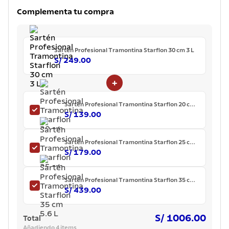
7
.
acero inoxidable
Complementa tu compra
8
.
tetera
9
.
grano
Sartén Profesional Tramontina Starflon 30 cm 3 L
10
.
cuchillo
S/ 249.00
+
Sartén Profesional Tramontina Starflon 20 cm
1 L
S/ 139.00
Sartén Profesional Tramontina Starflon 25 cm
2 L
S/ 179.00
Sartén Profesional Tramontina Starflon 35 cm
5.6 L
S/ 439.00
S/ 1006.00
Total
Añadiendo 4 items