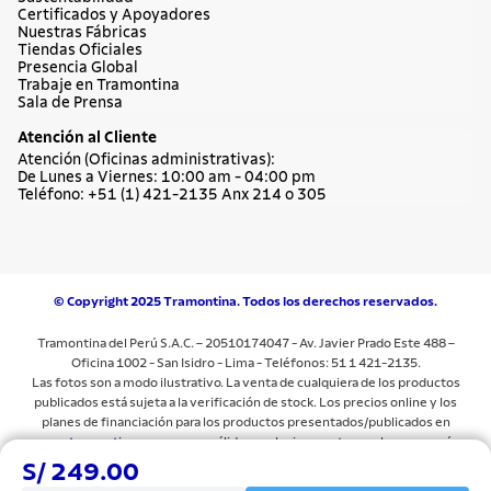
Certificados y Apoyadores
Nuestras Fábricas
Tiendas Oficiales
Presencia Global
Trabaje en Tramontina
Sala de Prensa
Atención al Cliente
Atención (Oficinas administrativas):
De Lunes a Viernes: 10:00 am - 04:00 pm
Teléfono: +51 (1) 421-2135 Anx 214 o 305
© Copyright 2025 Tramontina. Todos los derechos reservados.
Tramontina del Perú S.A.C. – 20510174047 - Av. Javier Prado Este 488 –
Oficina 1002 - San Isidro - Lima - Teléfonos: 51 1 421-2135.
Las fotos son a modo ilustrativo. La venta de cualquiera de los productos
publicados está sujeta a la verificación de stock. Los precios online y los
planes de financiación para los productos presentados/publicados en
www.tramontina.com.pe
son válidos exclusivamente para la compra vía
internet en las páginas antes mencionadas. Las especificaciones técnicas y
S/ 249.00
descripciones están sujetas a cambios sin previo aviso.Todos los precios y