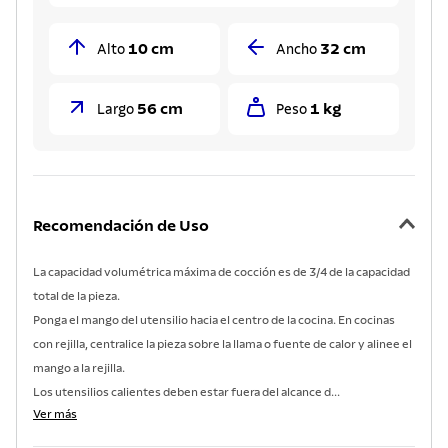
10 cm
32 cm
Alto
Ancho
56 cm
1 kg
Largo
Peso
Recomendación de Uso
La capacidad volumétrica máxima de cocción es de 3/4 de la capacidad
total de la pieza.
Ponga el mango del utensilio hacia el centro de la cocina. En cocinas
con rejilla, centralice la pieza sobre la llama o fuente de calor y alinee el
mango a la rejilla.
Los utensilios calientes deben estar fuera del alcance d...
Ver más