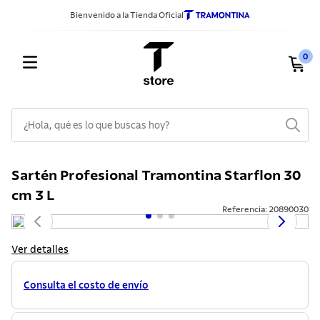
Bienvenido a la Tienda Oficial
0
¿Hola, qué es lo que buscas hoy?
TÉRMINOS MÁS BUSCADOS
Sartén Profesional Tramontina Starflon 30
1
.
sarten
cm 3 L
2
.
ollas
Referencia
:
20890030
3
.
cuchillos
Ver detalles
4
.
cubiertos
5
.
juego ollas
Consulta el costo de envío
6
.
lavadero