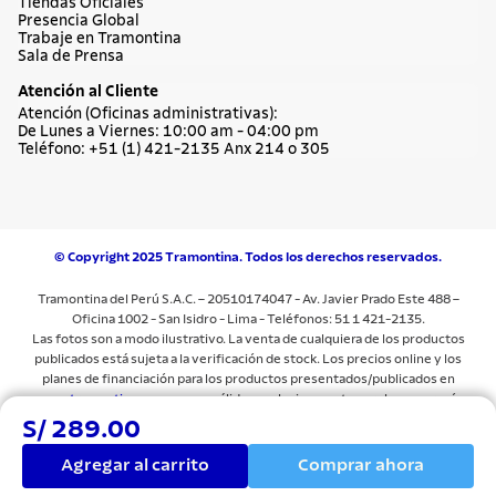
Tiendas Oficiales
Presencia Global
Trabaje en Tramontina
Sala de Prensa
Atención al Cliente
Atención (Oficinas administrativas):
De Lunes a Viernes: 10:00 am - 04:00 pm
Teléfono: +51 (1) 421-2135 Anx 214 o 305
© Copyright 2025 Tramontina. Todos los derechos reservados.
Tramontina del Perú S.A.C. – 20510174047 - Av. Javier Prado Este 488 –
Oficina 1002 - San Isidro - Lima - Teléfonos: 51 1 421-2135.
Las fotos son a modo ilustrativo. La venta de cualquiera de los productos
publicados está sujeta a la verificación de stock. Los precios online y los
planes de financiación para los productos presentados/publicados en
www.tramontina.com.pe
son válidos exclusivamente para la compra vía
internet en las páginas antes mencionadas. Las especificaciones técnicas y
S/ 289.00
descripciones están sujetas a cambios sin previo aviso.Todos los precios y
términos comerciales están sujetos a cambios sin previo aviso. Las
Agregar al carrito
Comprar ahora
imágenes del producto son sólo para fines ilustrativos.