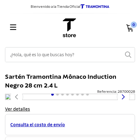
Bienvenido a la Tienda Oficial
0
¿Hola, qué es lo que buscas hoy?
TÉRMINOS MÁS BUSCADOS
Sartén Tramontina Mônaco Induction
1
.
sarten
Negro 28 cm 2.4 L
2
.
ollas
Referencia
:
28700028
3
.
cuchillos
Ver detalles
4
.
cubiertos
5
.
juego ollas
Consulta el costo de envío
6
.
acero inoxidable