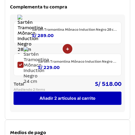
7
.
lavadero
Complementa tu compra
8
.
grano
9
.
cuchillo
Sartén Tramontina Mônaco Induction Negro 28 cm
2.4 L
10
.
tetera
S/ 289.00
+
Sartén Tramontina Mônaco Induction Negro 24
cm
S/ 229.00
S/ 518.00
Total
Añadiendo 2 items
Añadir 2 artículos al carrito
Medios de pago