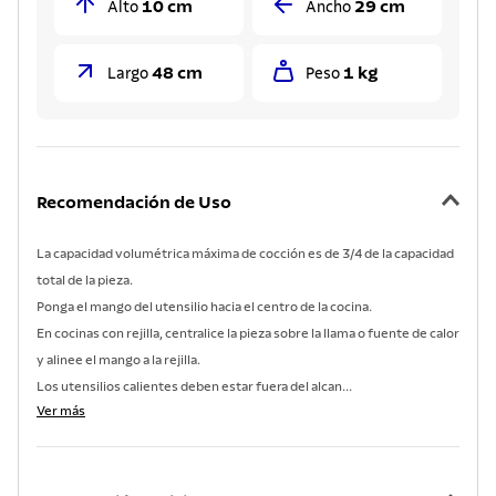
10 cm
29 cm
Alto
Ancho
48 cm
1 kg
Largo
Peso
Recomendación de Uso
La capacidad volumétrica máxima de cocción es de 3/4 de la capacidad
total de la pieza.
Ponga el mango del utensilio hacia el centro de la cocina.
En cocinas con rejilla, centralice la pieza sobre la llama o fuente de calor
y alinee el mango a la rejilla.
Los utensilios calientes deben estar fuera del alcan...
Ver más