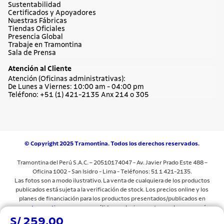
Sustentabilidad
Certificados y Apoyadores
Nuestras Fábricas
Tiendas Oficiales
Presencia Global
Trabaje en Tramontina
Sala de Prensa
Atención al Cliente
Atención (Oficinas administrativas):
De Lunes a Viernes: 10:00 am - 04:00 pm
Teléfono: +51 (1) 421-2135 Anx 214 o 305
© Copyright 2025 Tramontina. Todos los derechos reservados.
Tramontina del Perú S.A.C. – 20510174047 - Av. Javier Prado Este 488 –
Oficina 1002 - San Isidro - Lima - Teléfonos: 51 1 421-2135.
Las fotos son a modo ilustrativo. La venta de cualquiera de los productos
publicados está sujeta a la verificación de stock. Los precios online y los
planes de financiación para los productos presentados/publicados en
www.tramontina.com.pe
son válidos exclusivamente para la compra vía
internet en las páginas antes mencionadas. Las especificaciones técnicas y
S/ 259.00