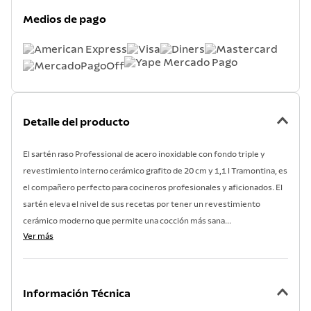
7
.
lavadero
Medios de pago
8
.
grano
9
.
cuchillo
10
.
tetera
Detalle del producto
El sartén raso Professional de acero inoxidable con fondo triple y
revestimiento interno cerámico grafito de 20 cm y 1,1 l Tramontina, es
el compañero perfecto para cocineros profesionales y aficionados. El
sartén eleva el nivel de sus recetas por tener un revestimiento
cerámico moderno que permite una cocción más sana...
Ver más
Información Técnica