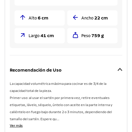
6 cm
22 cm
Alto
Ancho
41 cm
759 g
Largo
Peso
Recomendación de Uso
La capacidad volumétrica máxima para cocinar es de 3/4 de la
capacidad total de la pieza.
Primer uso: al usar el sartén por primera vez, retire eventuales
etiquetas, lávelo, séquelo, úntelo con aceite en la parte interna y
caliéntelo en fuego bajo durante 2 o 3 minutos, dependiendo del
tamaño del sartén. Espere qu...
Ver más