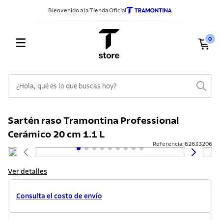
Bienvenido a la Tienda Oficial
0
¿Hola, qué es lo que buscas hoy?
TÉRMINOS MÁS BUSCADOS
Sartén raso Tramontina Professional
1
.
sarten
Cerámico 20 cm 1.1 L
2
.
ollas
Referencia
:
62633206
3
.
cuchillos
Ver detalles
4
.
cubiertos
5
.
juego ollas
Consulta el costo de envío
6
.
acero inoxidable