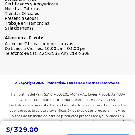
Certificados y Apoyadores
Nuestras Fábricas
Tiendas Oficiales
Presencia Global
Trabaje en Tramontina
Sala de Prensa
Atención al Cliente
Atención (Oficinas administrativas):
De Lunes a Viernes: 10:00 am - 04:00 pm
Teléfono: +51 (1) 421-2135 Anx 214 o 305
© Copyright 2025 Tramontina. Todos los derechos reservados.
Tramontina del Perú S.A.C. – 20510174047 - Av. Javier Prado Este 488 –
Oficina 1002 - San Isidro - Lima - Teléfonos: 51 1 421-2135.
Las fotos son a modo ilustrativo. La venta de cualquiera de los productos
publicados está sujeta a la verificación de stock. Los precios online y los
planes de financiación para los productos presentados/publicados en
www.tramontina.com.pe
son válidos exclusivamente para la compra vía
internet en las páginas antes mencionadas. Las especificaciones técnicas y
S/ 329.00
descripciones están sujetas a cambios sin previo aviso.Todos los precios y