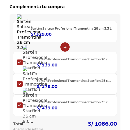
7
.
lavadero
Complementa tu compra
8
.
acero inoxidable
9
.
cuchillo
Sartén Saltear Profesional Tramontina 28 cm 3.3 L
10
.
grano
S/ 329.00
+
Sartén Profesional Tramontina Starflon 20 cm
1 L
S/ 139.00
Sartén Profesional Tramontina Starflon 25 cm
2 L
S/ 179.00
Sartén Profesional Tramontina Starflon 35 cm
5.6 L
S/ 439.00
S/ 1086.00
Total
Añadiendo 4 items