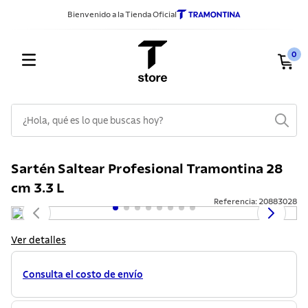
Bienvenido a la Tienda Oficial
0
¿Hola, qué es lo que buscas hoy?
TÉRMINOS MÁS BUSCADOS
Sartén Saltear Profesional Tramontina 28
1
.
sarten
cm 3.3 L
2
.
ollas
Referencia
:
20883028
3
.
cuchillos
Ver detalles
4
.
cubiertos
5
.
juego ollas
Consulta el costo de envío
6
.
tetera