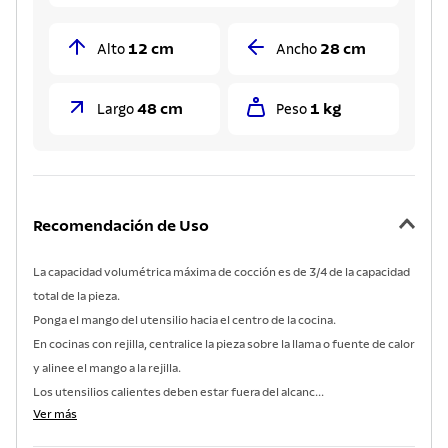
12 cm
28 cm
Alto
Ancho
48 cm
1 kg
Largo
Peso
Recomendación de Uso
La capacidad volumétrica máxima de cocción es de 3/4 de la capacidad
total de la pieza.
Ponga el mango del utensilio hacia el centro de la cocina.
En cocinas con rejilla, centralice la pieza sobre la llama o fuente de calor
y alinee el mango a la rejilla.
Los utensilios calientes deben estar fuera del alcanc...
Ver más