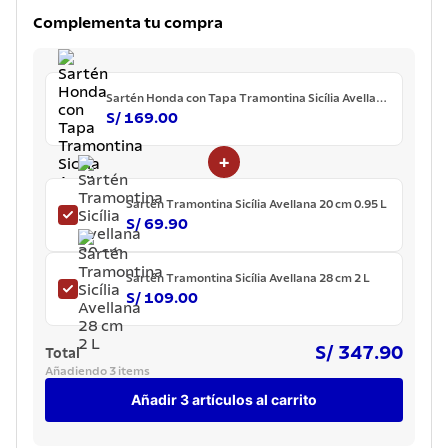
7
.
lavadero
Complementa tu compra
8
.
grano
9
.
cuchillo
Sartén Honda con Tapa Tramontina Sicília Avellana
24 cm
10
.
tetera
S/ 169.00
+
Sartén Tramontina Sicília Avellana 20 cm 0.95 L
S/ 69.90
Sartén Tramontina Sicília Avellana 28 cm 2 L
S/ 109.00
S/ 347.90
Total
Añadiendo 3 items
Añadir 3 artículos al carrito