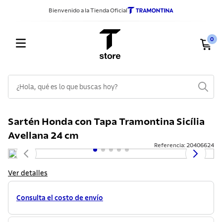
Bienvenido a la Tienda Oficial
0
¿Hola, qué es lo que buscas hoy?
TÉRMINOS MÁS BUSCADOS
Sartén Honda con Tapa Tramontina Sicília
1
.
sarten
Avellana 24 cm
2
.
ollas
Referencia
:
20406624
3
.
cuchillos
Ver detalles
4
.
cubiertos
5
.
juego ollas
Consulta el costo de envío
6
.
acero inoxidable