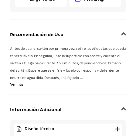
Recomendación de Uso
Antes de usar el sartén por primera vez, retire las etiquetas que pueda
tener y lávelo. En seguida, unte la superficie con aceite y caliente el
sartén a fuego bajo durante 2 o 3 minutos, dependiendo del tamaño
del sartén. Espere que se enfríe y lávelo con esponja y detergente
neutro en agua tibia. Después, enjuáguelo. ...
Ver más
Información Adicional
Diseño técnico