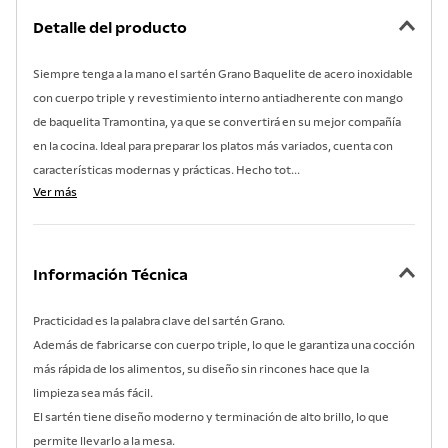
7
.
acero inoxidable
Detalle del producto
8
.
tetera
Siempre tenga a la mano el sartén Grano Baquelite de acero inoxidable
9
.
grano
con cuerpo triple y revestimiento interno antiadherente con mango
10
.
cuchillo
de baquelita Tramontina, ya que se convertirá en su mejor compañía
en la cocina. Ideal para preparar los platos más variados, cuenta con
características modernas y prácticas. Hecho tot...
Ver más
Información Técnica
Practicidad es la palabra clave del sartén Grano.
Además de fabricarse con cuerpo triple, lo que le garantiza una cocción
más rápida de los alimentos, su diseño sin rincones hace que la
limpieza sea más fácil.
El sartén tiene diseño moderno y terminación de alto brillo, lo que
permite llevarlo a la mesa.