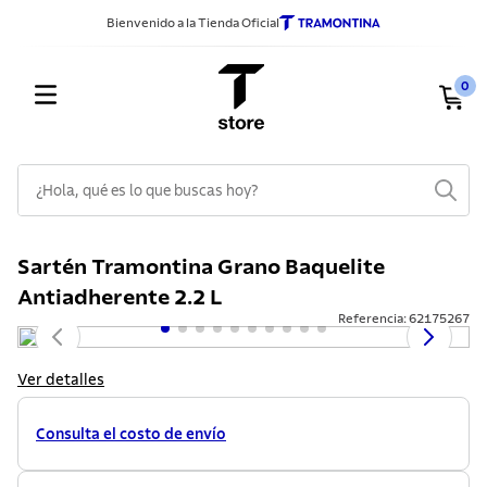
Bienvenido a la Tienda Oficial
0
¿Hola, qué es lo que buscas hoy?
TÉRMINOS MÁS BUSCADOS
Sartén Tramontina Grano Baquelite
1
.
sarten
Antiadherente 2.2 L
2
.
ollas
Referencia
:
62175267
3
.
cuchillos
Ver detalles
4
.
cubiertos
5
.
juego ollas
Consulta el costo de envío
6
.
lavadero