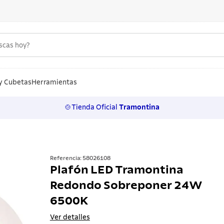
uscas hoy?
S MÁS BUSCADOS
n
y Cubetas
Herramientas
🍲Tienda Oficial
Tramontina
los
rtos
ollas
Referencia
:
58026108
Plafón LED Tramontina
a
Redondo Sobreponer 24W
ero
6500K
 inoxidable
Ver detalles
lo