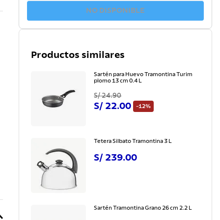
NO DISPONIBLE
Productos similares
Sartén para Huevo Tramontina Turim
plomo 13 cm 0.4 L
S/
24
.
90
S/
22
.
00
-
12%
Tetera Silbato Tramontina 3 L
S/
239
.
00
Sartén Tramontina Grano 26 cm 2.2 L