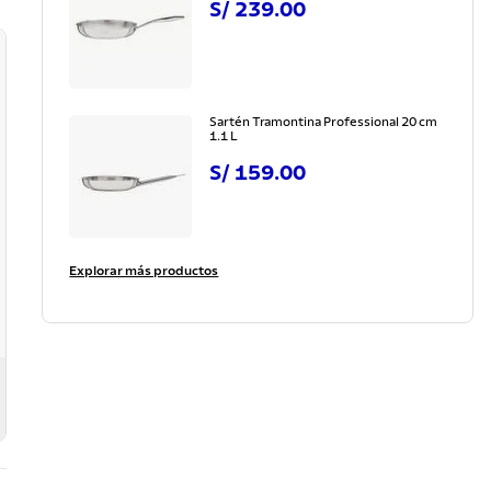
S/
239
.
00
Sartén Tramontina Professional 20 cm
1.1 L
S/
159
.
00
Explorar más productos