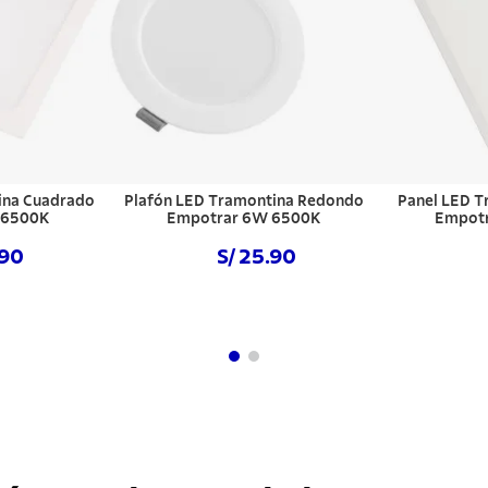
ina Cuadrado
Plafón LED Tramontina Redondo
Panel LED T
 6500K
Empotrar 6W 6500K
Empot
.90
S/ 25.90
hora
Comprar ahora
NO DISPO