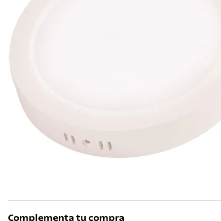
10
.
grano
Complementa tu compra