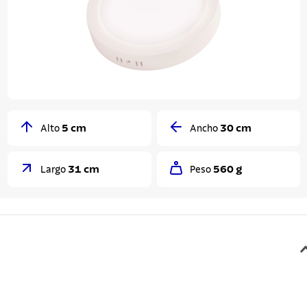
5 cm
30 cm
Alto
Ancho
31 cm
560 g
Largo
Peso