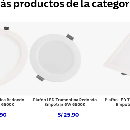
ás productos de la categor
tina Redondo
Plafón LED Tramontina Redondo
Plafón LED 
 6500K
Empotrar 6W 6500K
Empot
.90
S/ 25.90
hora
Comprar ahora
Com