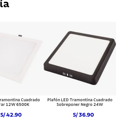
ía
Tramontina Cuadrado
Plafón LED Tramontina Cuadrado
rar 12W 6500K
Sobreponer Negro 24W
S/ 42.90
S/ 36.90
prar ahora
Comprar ahora