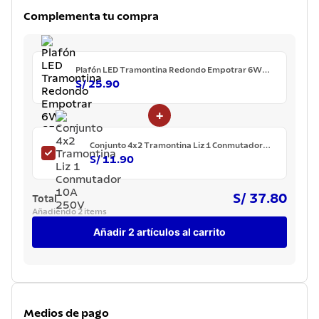
7
.
lavadero
Complementa tu compra
8
.
acero inoxidable
9
.
tetera
Plafón LED Tramontina Redondo Empotrar 6W
6500K
10
.
grano
S/ 25.90
+
Conjunto 4x2 Tramontina Liz 1 Conmutador
10A 250V
S/ 11.90
S/ 37.80
Total
Añadiendo 2 items
Añadir 2 artículos al carrito
Medios de pago