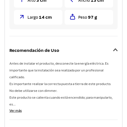
3 cm
13 cm
Alto
Ancho
14 cm
97 g
Largo
Peso
Recomendación de Uso
Antes de instalar el producto, desconecte la energía eléctrica. Es
importante que la instalación sea realizada por un profesional
calificado.
Es importante realizar la correcta puesta a tierra de este producto.
No debe utilizarse con dimmer.
Este producto se calienta cuando está encendido; para manipularlo,
es...
Ver más