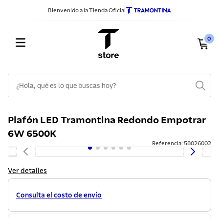
Bienvenido a la Tienda Oficial
0
¿Hola, qué es lo que buscas hoy?
TÉRMINOS MÁS BUSCADOS
Plafón LED Tramontina Redondo Empotrar
1
.
sarten
6W 6500K
2
.
ollas
Referencia
:
58026002
3
.
cuchillos
Ver detalles
4
.
cubiertos
5
.
juego ollas
Consulta el costo de envío
6
.
cuchillo