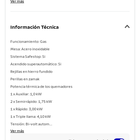
Ver más
Información Técnica
Funcionamiento: Gas
Mesa: Acero inoxidable
Sistema Safestop: Si
Acendido superautomático: Si
Rejillas en hierro fundido
Perillas en zamak
Potencia térmica de los quemadores
1 x Auxiliar: 1,0 kW
2 x Semirrápido: 1,75 kW
1 x Rápido: 3,00 kW
1 x Triple llama: 4,10 kW
Tensión: Bi-volt autom...
Ver más