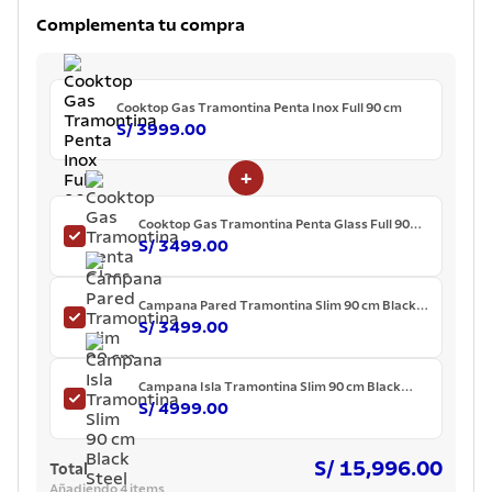
7
.
lavadero
Complementa tu compra
8
.
acero inoxidable
9
.
tetera
Cooktop Gas Tramontina Penta Inox Full 90 cm
10
.
grano
S/ 3999.00
+
Cooktop Gas Tramontina Penta Glass Full 90
cm
S/ 3499.00
Campana Pared Tramontina Slim 90 cm Black
Steel
S/ 3499.00
Campana Isla Tramontina Slim 90 cm Black
Steel
S/ 4999.00
S/ 15,996.00
Total
Añadiendo 4 items