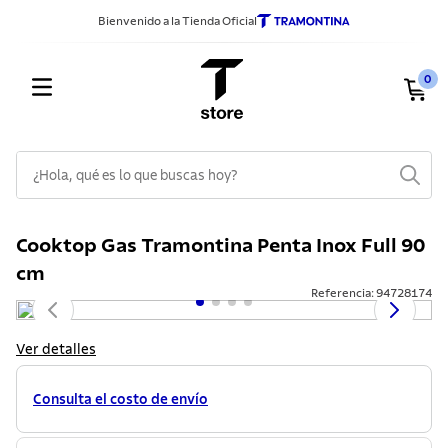
Bienvenido a la Tienda Oficial
0
¿Hola, qué es lo que buscas hoy?
TÉRMINOS MÁS BUSCADOS
Cooktop Gas Tramontina Penta Inox Full 90
1
.
sarten
cm
2
.
ollas
Referencia
:
94728174
3
.
cuchillos
Ver detalles
4
.
cubiertos
5
.
juego ollas
Consulta el costo de envío
6
.
cuchillo