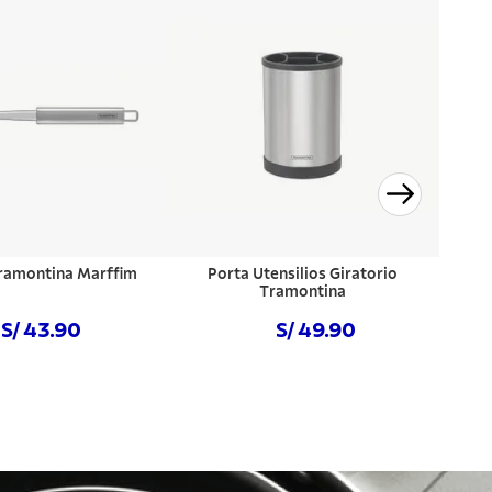
ramontina Marffim
Porta Utensilios Giratorio
Tramontina
S/ 43.90
S/ 49.90
prar ahora
Comprar ahora