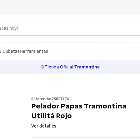
uscas hoy?
S MÁS BUSCADOS
n
y Cubetas
Herramientas
🍲Tienda Oficial
Tramontina
los
rtos
ollas
Referencia
:
25627170
Pelador Papas Tramontina
lo
Utilitá Rojo
ero
Ver detalles
 inoxidable
a