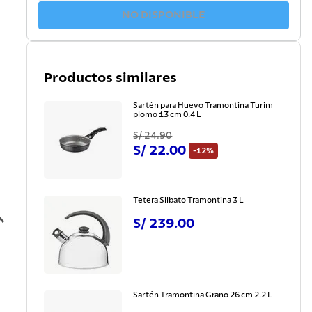
NO DISPONIBLE
Productos similares
Sartén para Huevo Tramontina Turim
plomo 13 cm 0.4 L
S/
24
.
90
S/
22
.
00
-
12%
Tetera Silbato Tramontina 3 L
S/
239
.
00
Sartén Tramontina Grano 26 cm 2.2 L