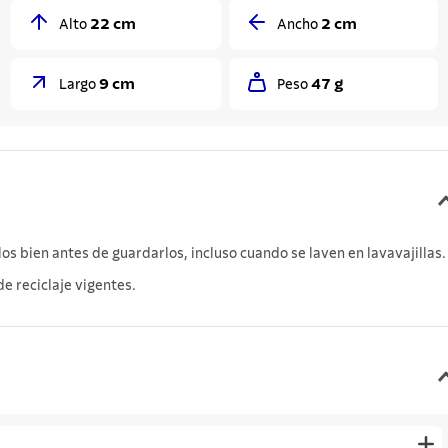
22 cm
2 cm
Alto
Ancho
9 cm
47 g
Largo
Peso
s bien antes de guardarlos, incluso cuando se laven en lavavajillas.
e reciclaje vigentes.