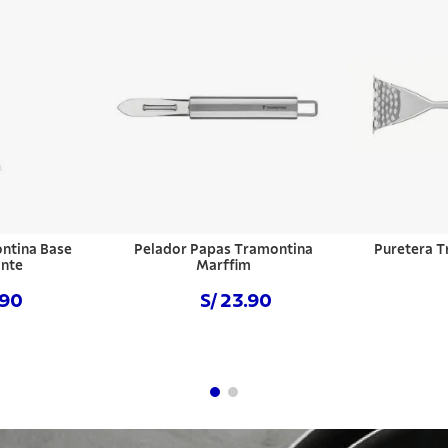
ntina Base
Pelador Papas Tramontina
Puretera T
ante
Marffim
.90
S/ 23.90
hora
Comprar ahora
Com