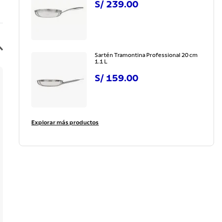
S/
239
.
00
Sartén Tramontina Professional 20 cm
1.1 L
S/
159
.
00
Explorar más productos