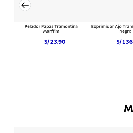
Pelador Papas Tramontina
Exprimidor Ajo Tramo
Marffim
Negro
S/ 23.90
S/ 13
Comprar ahora
Comprar a
M