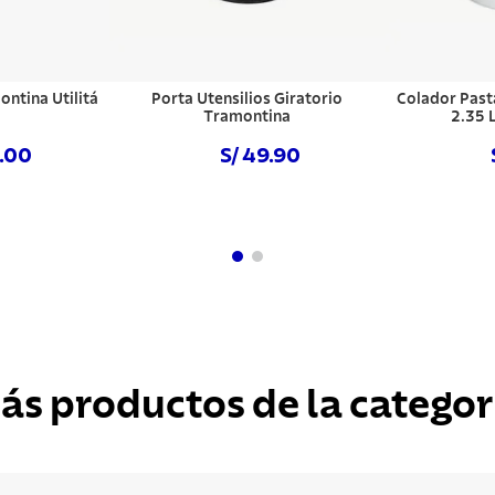
ntina Utilitá
Porta Utensilios Giratorio
Colador Past
Tramontina
2.35 
6.00
S/ 49.90
hora
NO DISPONIBLE
NO DISPO
ás productos de la categor