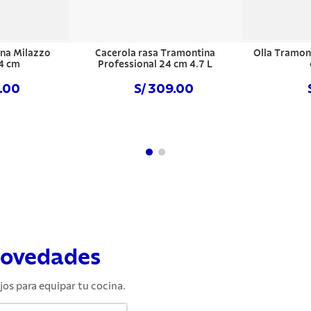
ina Milazzo
Cacerola rasa Tramontina
Olla Tramon
4 cm
Professional 24 cm 4.7 L
9.00
S/ 309.00
hora
NO DISPONIBLE
NO DISPO
novedades
jos para equipar tu cocina.