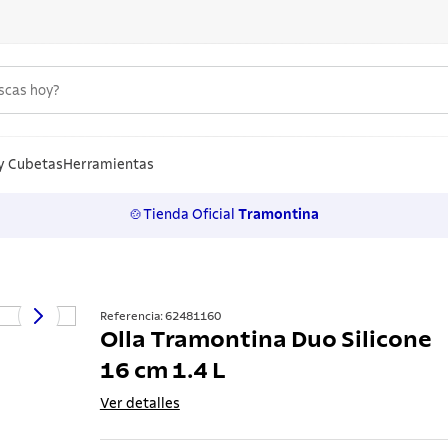
uscas hoy?
S MÁS BUSCADOS
n
y Cubetas
Herramientas
🍲Tienda Oficial
Tramontina
los
rtos
ollas
Referencia
:
62481160
Olla Tramontina Duo Silicone
lo
16 cm 1.4 L
ero
Ver detalles
 inoxidable
a