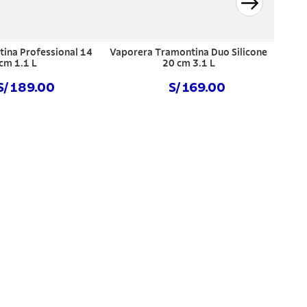
tina Professional 14
Vaporera Tramontina Duo Silicone
cm 1.1 L
20 cm 3.1 L
S/ 189.00
S/ 169.00
NIBLE
NO DISPONIBLE