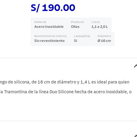
S/ 190.00
Material
Producto
Litros
Acero Inoxidable
Ollas
1,1 a 2,0 L
Revestimiento Interno
Lavavajillas
Diámetro
Sin revestimiento
Si
Ø 16 cm
ngo de silicona, de 16 cm de diámetro y 1,4 L es ideal para quien
la Tramontina de la línea Duo Silicone hecha de acero inoxidable, o