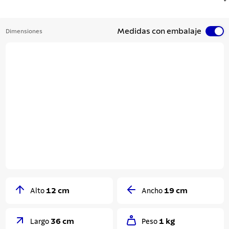
Medidas con embalaje
Dimensiones
12 cm
19 cm
Alto
Ancho
36 cm
1 kg
Largo
Peso