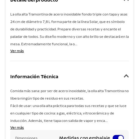
Detalle del producto
7
.
lavadero
8
.
acero inoxidable
La olla alta Tramontina de acero inoxidable fondo triple con tapa y asas
24 cm de diámetro 7,8 L forma parte de la línea Solar, que es símbolo
9
.
cuchillo
de durabilidad y practicidad. Prepare diversas recetas y encante el
10
.
grano
paladar de todos. Su diseño moderno y con alto brillo se destacará en la
mesa. Extremadamente funcional, la o...
Ver más
Información Técnica
Comida más sana: por ser de acero inoxidable, la olla alta Tramontina no
libera ningún tipo de residuo en sus recetas.
Fácil de usar: una olla alta práctica para todas sus recetas y que se luce
en cualquier tipo de cocina: a gas, eléctrica, vitrocerámica y de
inducción. Además, tiene tapa con salida de vapor y enca...
Ver más
Medidas con embalaje
Dimensiones