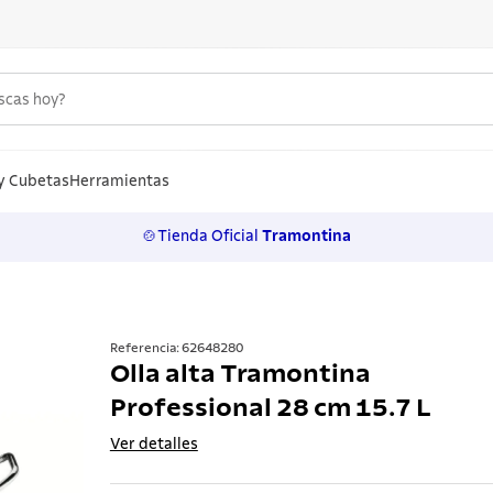
uscas hoy?
S MÁS BUSCADOS
n
y Cubetas
Herramientas
🍲Tienda Oficial
Tramontina
los
rtos
ollas
Referencia
:
62648280
Olla alta Tramontina
ero
Professional 28 cm 15.7 L
 inoxidable
Ver detalles
a