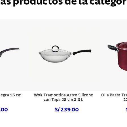
ás productos de la categor
legra 16 cm
Wok Tramontina Astro Silicone
Olla Pasta T
con Tapa 28 cm 3.3 L
2
9.00
S/ 239.00
hora
Comprar ahora
Com