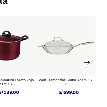
ía
ramontina Loreto Rojo
Wok Tramontina Grano 32 cm 5.2
2 cm 5.7 L
L
S/ 139.00
S/ 699.00
prar ahora
Comprar ahora