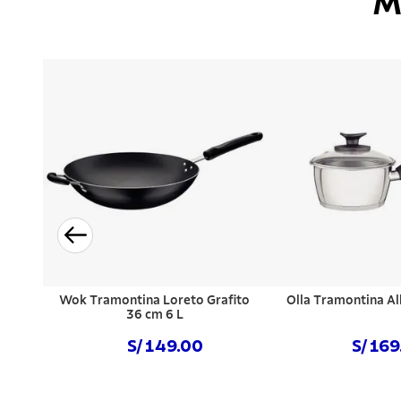
M
Wok Tramontina Loreto Grafito
Olla Tramontina Al
36 cm 6 L
S/ 149.00
S/ 16
Comprar ahora
Comprar a