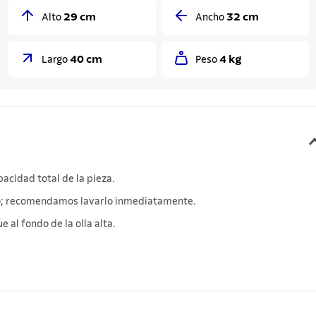
29 cm
32 cm
Alto
Ancho
40 cm
4 kg
Largo
Peso
acidad total de la pieza.
cto; recomendamos lavarlo inmediatamente.
 al fondo de la olla alta.