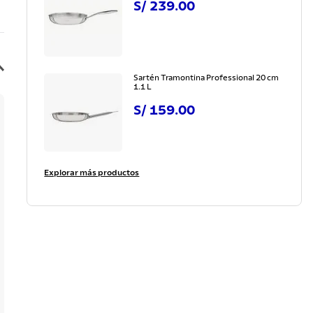
S/
239
.
00
Sartén Tramontina Professional 20 cm
1.1 L
S/
159
.
00
Explorar más productos