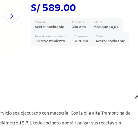
S/ 589.00
lo
Material
Producto
Litros
Acero Inoxidable
Olla Alta
Más que 10,0 L
Revestimiento Interno
Diámetro
Color
Sin revestimiento
Ø 28 cm
Acero Inoxidable
rvicio sea ejecutado con maestría. Con la olla alta Tramontina de
diámetro 15,7 L todo cocinero podrá realizar sus recetas sin
.