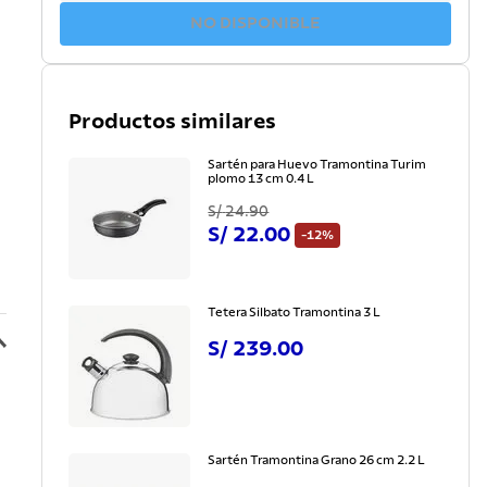
NO DISPONIBLE
Productos similares
Sartén para Huevo Tramontina Turim
plomo 13 cm 0.4 L
S/
24
.
90
S/
22
.
00
-
12%
Tetera Silbato Tramontina 3 L
S/
239
.
00
Sartén Tramontina Grano 26 cm 2.2 L