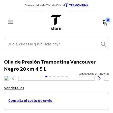
Bienvenido a la Tienda Oficial
0
¿Hola, qué es lo que buscas hoy?
TÉRMINOS MÁS BUSCADOS
Olla de Presión Tramontina Vancouver
1
.
sarten
Negro 20 cm 4.5 L
2
.
ollas
Referencia
:
20582420
3
.
cuchillos
Ver detalles
4
.
cubiertos
5
.
juego ollas
Consulta el costo de envío
6
.
cuchillo