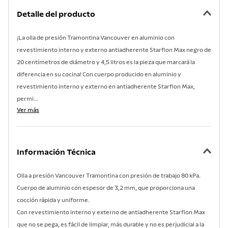
7
.
lavadero
Detalle del producto
8
.
acero inoxidable
¡La olla de presión Tramontina Vancouver en aluminio con
9
.
tetera
revestimiento interno y externo antiadherente Starflon Max negro de
10
.
grano
20 centímetros de diámetro y 4,5 litros es la pieza que marcará la
diferencia en su cocina! Con cuerpo producido en aluminio y
revestimiento interno y externo en antiadherente Starflon Max,
permi...
Ver más
Información Técnica
Olla a presión Vancouver Tramontina con presión de trabajo 80 kPa.
Cuerpo de aluminio con espesor de 3,2 mm, que proporciona una
cocción rápida y uniforme.
Con revestimiento interno y externo de antiadherente Starflon Max
que no se pega, es fácil de limpiar, más durable y no es perjudicial a la