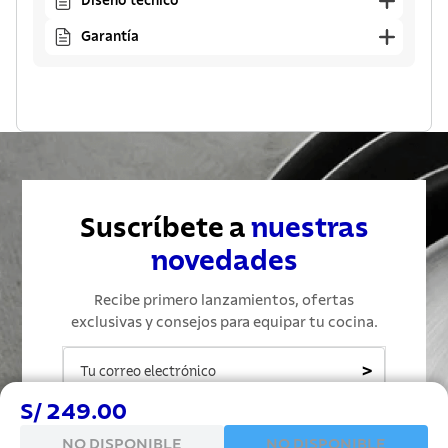
Diseño técnico
Garantía
Otros usuarios también vieron
Olla Presión Tramontina
Olla Presión Tramontina
Solar 22 cm 6 L
Brava 22 cm 6 L
S/ 669.00
S/ 469.00
Comprar ahora
Comprar ahora
S/ 249.00
NO DISPONIBLE
NO DISPONIBLE