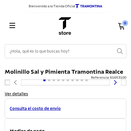
Bienvenido a la Tienda Oficial
0
¿Hola, qué es lo que buscas hoy?
TÉRMINOS MÁS BUSCADOS
Molinillo Sal y Pimienta Tramontina Realce
1
.
sarten
Referencia
:
61653100
2
.
ollas
3
.
cuchillos
Ver detalles
4
.
cubiertos
Consulta el costo de envío
5
.
juego ollas
6
.
acero inoxidable