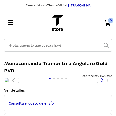
Bienvenido a la Tienda Oficial
0
¿Hola, qué es lo que buscas hoy?
TÉRMINOS MÁS BUSCADOS
Monocomando Tramontina Angolare Gold
1
.
sarten
PVD
2
.
ollas
Referencia
:
94520312
3
.
cuchillos
Ver detalles
4
.
cubiertos
5
.
juego ollas
Consulta el costo de envío
6
.
cuchillo