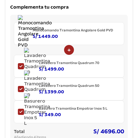
7
.
lavadero
Complementa tu compra
8
.
acero inoxidable
9
.
tetera
Monocomando Tramontina Angolare Gold PVD
10
.
grano
S/ 1449.00
+
Lavadero Tramontina Quadrum 70
S/ 1499.00
Lavadero Tramontina Quadrum 50
S/ 1399.00
Basurero Tramontina Empotrar Inox 5 L
S/ 349.00
S/ 4696.00
Total
Añadiendo 4 items