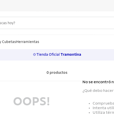
uscas hoy?
S MÁS BUSCADOS
n
y Cubetas
Herramientas
🍲Tienda Oficial
Tramontina
los
rtos
0
productos
ollas
No se encontró 
lo
¿Qué debo hacer
ero
OOPS!
Comprueba 
 inoxidable
Intenta uti
Utiliza tér
a