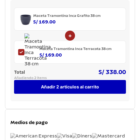
7
.
acero inoxidable
8
.
tetera
Maceta Tramontina Inca Grafito 38 cm
S/ 169.00
9
.
grano
+
10
.
cuchillo
Maceta Tramontina Inca Terracota 38 cm
S/ 169.00
S/ 338.00
Total
Añadiendo 2 items
Añadir 2 artículos al carrito
Medios de pago