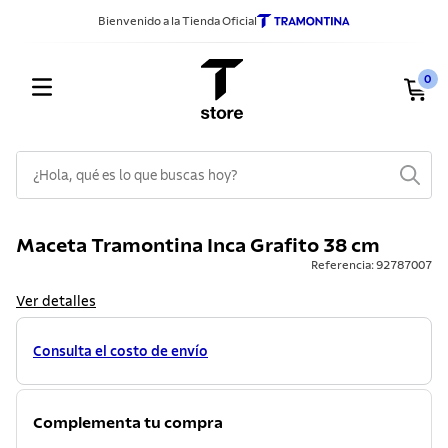
Bienvenido a la Tienda Oficial
0
¿Hola, qué es lo que buscas hoy?
TÉRMINOS MÁS BUSCADOS
Maceta Tramontina Inca Grafito 38 cm
1
.
sarten
Referencia
:
92787007
2
.
ollas
Ver detalles
3
.
cuchillos
Consulta el costo de envío
4
.
cubiertos
5
.
juego ollas
Complementa tu compra
6
.
lavadero