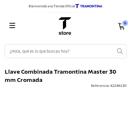
Bienvenido a la Tienda Oficial
0
¿Hola, qué es lo que buscas hoy?
TÉRMINOS MÁS BUSCADOS
Llave Combinada Tramontina Master 30
1
.
sarten
mm Cromada
2
.
ollas
Referencia
:
42246130
3
.
cuchillos
4
.
cubiertos
5
.
juego ollas
6
.
acero inoxidable