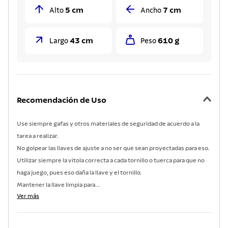
5 cm
7 cm
Alto
Ancho
43 cm
610 g
Largo
Peso
Recomendación de Uso
Use siempre gafas y otros materiales de seguridad de acuerdo a la
tarea a realizar.
No golpear las llaves de ajuste a no ser que sean proyectadas para eso.
Utilizar siempre la vitola correcta a cada tornillo o tuerca para que no
haga juego, pues eso daña la llave y el tornillo.
Mantener la llave limpia para...
Ver más