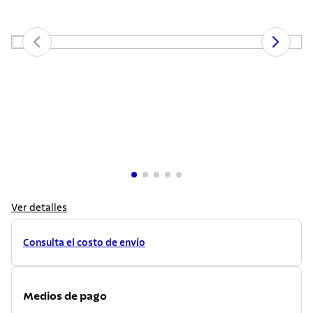
7
.
lavadero
8
.
grano
9
.
cuchillo
10
.
tetera
Ver detalles
Consulta el costo de envío
Medios de pago