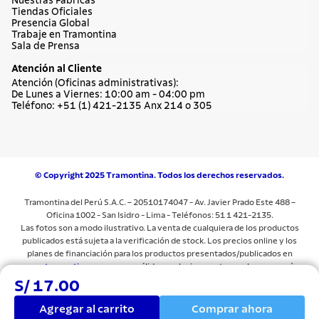
Nuestras Fábricas
Tiendas Oficiales
Presencia Global
Trabaje en Tramontina
Sala de Prensa
Atención al Cliente
Atención (Oficinas administrativas):
De Lunes a Viernes: 10:00 am - 04:00 pm
Teléfono: +51 (1) 421-2135 Anx 214 o 305
© Copyright 2025 Tramontina. Todos los derechos reservados.
Tramontina del Perú S.A.C. – 20510174047 - Av. Javier Prado Este 488 –
Oficina 1002 - San Isidro - Lima - Teléfonos: 51 1 421-2135.
Las fotos son a modo ilustrativo. La venta de cualquiera de los productos
publicados está sujeta a la verificación de stock. Los precios online y los
planes de financiación para los productos presentados/publicados en
www.tramontina.com.pe
son válidos exclusivamente para la compra vía
internet en las páginas antes mencionadas. Las especificaciones técnicas y
S/ 17.00
descripciones están sujetas a cambios sin previo aviso.Todos los precios y
términos comerciales están sujetos a cambios sin previo aviso. Las
Agregar al carrito
Comprar ahora
imágenes del producto son sólo para fines ilustrativos.