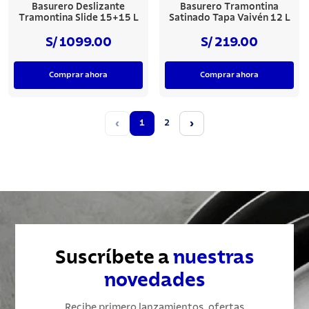
Basurero Deslizante
Basurero Tramontina
Tramontina Slide 15+15 L
Satinado Tapa Vaivén 12 L
S/ 1099.00
S/ 219.00
Comprar ahora
Comprar ahora
‹
‹
›
›
1
2
Anterior
Siguiente
Suscríbete a
nuestras
novedades
Recibe primero lanzamientos, ofertas