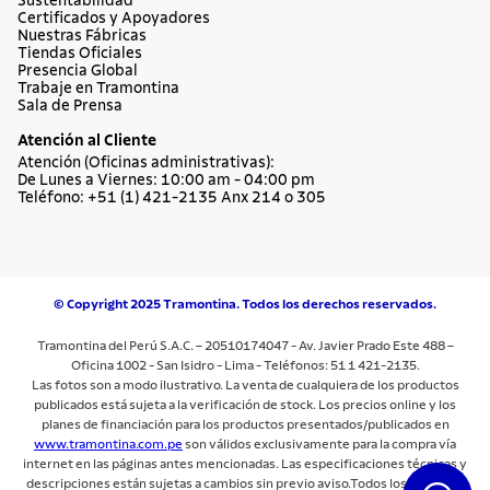
Sustentabilidad
Certificados y Apoyadores
Nuestras Fábricas
Tiendas Oficiales
Presencia Global
Trabaje en Tramontina
Sala de Prensa
Atención al Cliente
Atención (Oficinas administrativas):
De Lunes a Viernes: 10:00 am - 04:00 pm
Teléfono: +51 (1) 421-2135 Anx 214 o 305
© Copyright 2025 Tramontina. Todos los derechos reservados.
Tramontina del Perú S.A.C. – 20510174047 - Av. Javier Prado Este 488 –
Oficina 1002 - San Isidro - Lima - Teléfonos: 51 1 421-2135.
Las fotos son a modo ilustrativo. La venta de cualquiera de los productos
publicados está sujeta a la verificación de stock. Los precios online y los
planes de financiación para los productos presentados/publicados en
www.tramontina.com.pe
son válidos exclusivamente para la compra vía
internet en las páginas antes mencionadas. Las especificaciones técnicas y
descripciones están sujetas a cambios sin previo aviso.Todos los precios y