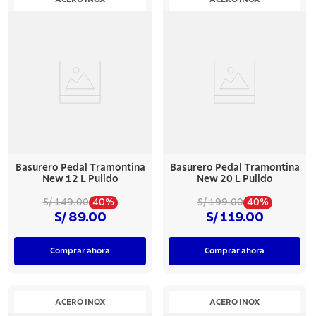
7
.
lavadero
8
.
acero inoxidable
9
.
tetera
10
.
grano
Basurero Pedal Tramontina
Basurero Pedal Tramontina
New 12 L Pulido
New 20 L Pulido
40%
40%
S/ 149.00
S/ 199.00
S/ 89.00
S/ 119.00
Comprar ahora
Comprar ahora
ACERO INOX
ACERO INOX