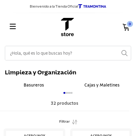
Bienvenido a la Tienda Oficial
0
¿Hola, qué es lo que buscas hoy?
TÉRMINOS MÁS BUSCADOS
Limpieza y Organización
1
.
sarten
Basureros
Cajas y Maletines
2
.
ollas
3
.
cuchillos
32
productos
4
.
cubiertos
5
.
juego ollas
Filtrar
6
.
cuchillo
ACERO INOX
ACERO INOX