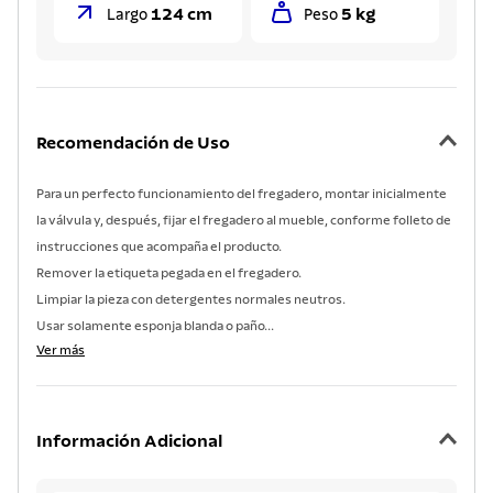
124 cm
5 kg
Largo
Peso
Recomendación de Uso
Para un perfecto funcionamiento del fregadero, montar inicialmente
la válvula y, después, fijar el fregadero al mueble, conforme folleto de
instrucciones que acompaña el producto.
Remover la etiqueta pegada en el fregadero.
Limpiar la pieza con detergentes normales neutros.
Usar solamente esponja blanda o paño...
Ver más
Información Adicional