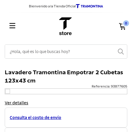
Bienvenido a la Tienda Oficial
0
¿Hola, qué es lo que buscas hoy?
TÉRMINOS MÁS BUSCADOS
Lavadero Tramontina Empotrar 2 Cubetas
1
.
sarten
123x43 cm
2
.
ollas
Referencia
:
93877605
3
.
cuchillos
Ver detalles
4
.
cubiertos
5
.
juego ollas
Consulta el costo de envío
6
.
acero inoxidable