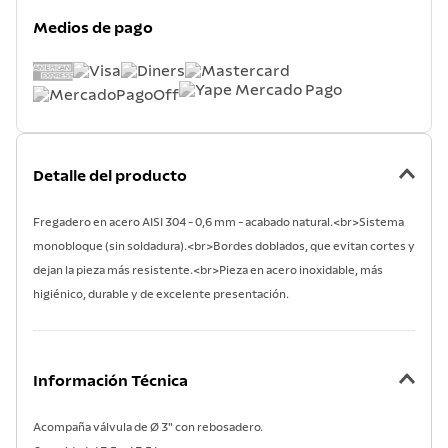
7
.
lavadero
Medios de pago
8
.
grano
9
.
cuchillo
10
.
tetera
Detalle del producto
Fregadero en acero AISI 304 - 0,6 mm - acabado natural.<br>Sistema
monobloque (sin soldadura).<br>Bordes doblados, que evitan cortes y
dejan la pieza más resistente.<br>Pieza en acero inoxidable, más
higiénico, durable y de excelente presentación.
Información Técnica
Acompaña válvula de Ø 3" con rebosadero.