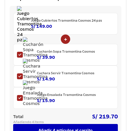
7
.
tetera
8
.
acero inoxidable
Juego Cubiertos Tramontina Cosmos 24 pzs
9
.
cuchillo
S/ 149.00
10
.
grano
+
Cucharón Sopa Tramontina Cosmos
S/ 39.90
Cuchara Servir Tramontina Cosmos
S/ 14.90
Juego Ensalada Tramontina Cosmos
S/ 15.90
S/ 219.70
Total
Añadiendo 4 items
Añadir 4 artículos al carrito