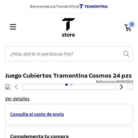
Bienvenido a la Tienda Oficial
0
¿Hola, qué es lo que buscas hoy?
TÉRMINOS MÁS BUSCADOS
Juego Cubiertos Tramontina Cosmos 24 pzs
1
.
sarten
Referencia
:
66950004
2
.
ollas
3
.
cubiertos
Ver detalles
4
.
cuchillos
Consulta el costo de envío
5
.
juego ollas
6
.
lavadero
Complementa tu compra