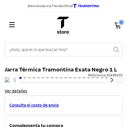
Bienvenido a la Tienda Oficial
0
¿Hola, qué es lo que buscas hoy?
TÉRMINOS MÁS BUSCADOS
Jarra Térmica Tramontina Exata Negro 1 L
1
.
sarten
Referencia
:
61636103
2
.
ollas
3
.
cuchillos
Ver detalles
4
.
cubiertos
Consulta el costo de envío
5
.
juego ollas
6
.
cuchillo
Complementa tu compra