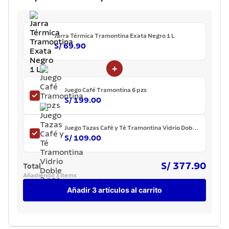
7
.
lavadero
8
.
acero inoxidable
Jarra Térmica Tramontina Exata Negro 1 L
9
.
tetera
S/ 69.90
10
.
grano
+
Juego Café Tramontina 6 pzs
S/ 199.00
Juego Tazas Café y Té Tramontina Vidrio Doble
2 pzs
S/ 109.00
S/ 377.90
Total
Añadiendo 3 items
Añadir 3 artículos al carrito