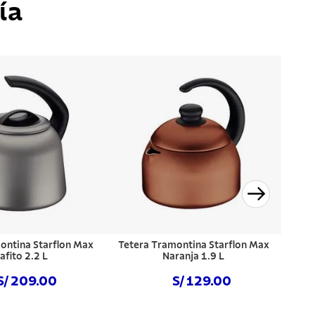
ía
ontina Starflon Max
Tetera Tramontina Starflon Max
afito 2.2 L
Naranja 1.9 L
S/ 209.00
S/ 129.00
prar ahora
Comprar ahora