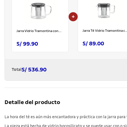
+
Jarra Té Vidrio Tramontina c
Jarra Vidrio Tramontina con
Infusor 600 ml
Infusor 900 ml
S/ 89.00
S/ 99.90
S/ 536.90
Total
Detalle del producto
La hora del té es aún más encantadora y práctica con la jarra para
La pieza está hecha de vidrio borosilicato y se puede usar con o s