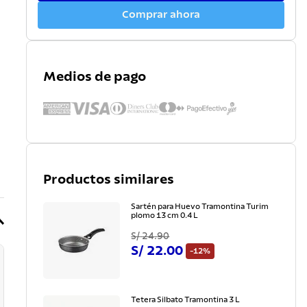
Comprar ahora
Medios de pago
Productos similares
Sartén para Huevo Tramontina Turim
plomo 13 cm 0.4 L
S/
24
.
90
S/
22
.
00
-
12%
Tetera Silbato Tramontina 3 L