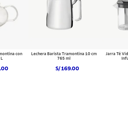
amontina con
Lechera Barista Tramontina 10 cm
Jarra Té Vi
 L
765 ml
Inf
9.00
S/ 169.00
hora
Comprar ahora
Com