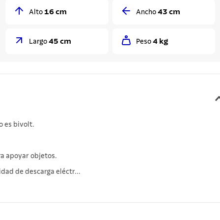
16 cm
43 cm
Alto
Ancho
45 cm
4 kg
Largo
Peso
 es bivolt.
ra apoyar objetos.
lidad de descarga eléctr...