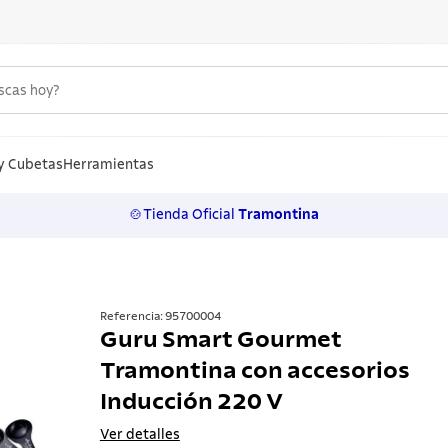
uscas hoy?
S MÁS BUSCADOS
n
y Cubetas
Herramientas
🍲Tienda Oficial
Tramontina
los
rtos
ollas
Referencia
:
95700004
Guru Smart Gourmet
 inoxidable
Tramontina con accesorios
ero
Inducción 220 V
Ver detalles
lo