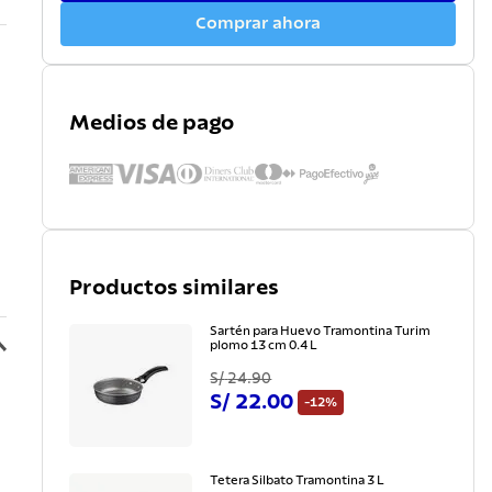
Comprar ahora
Medios de pago
Productos similares
Sartén para Huevo Tramontina Turim
plomo 13 cm 0.4 L
S/
24
.
90
S/
22
.
00
-
12%
Tetera Silbato Tramontina 3 L