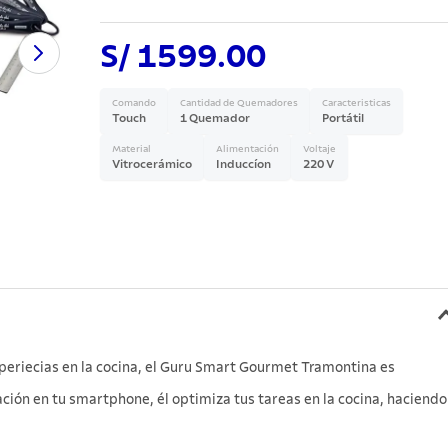
a
S/ 1599.00
Comando
Cantidad de Quemadores
Caracteristicas
Touch
1 Quemador
Portátil
Material
Alimentación
Voltaje
Vitrocerámico
Induccíon
220 V
xperiecias en la cocina, el Guru Smart Gourmet Tramontina es
ión en tu smartphone, él optimiza tus tareas en la cocina, haciendo