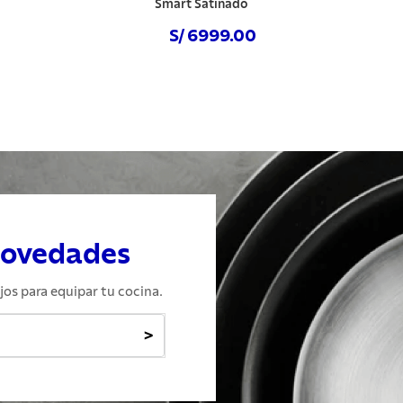
Smart Satinado
S/ 6999.00
Comprar ahora
novedades
jos para equipar tu cocina.
>