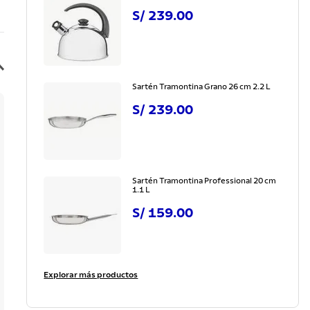
S/
239
.
00
Sartén Tramontina Grano 26 cm 2.2 L
S/
239
.
00
Sartén Tramontina Professional 20 cm
1.1 L
S/
159
.
00
Explorar más productos