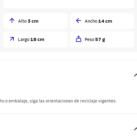
3 cm
14 cm
Alto
Ancho
18 cm
57 g
Largo
Peso
 o embalaje, siga las orientaciones de reciclaje vigentes.