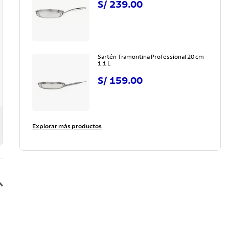
S/
239
.
00
Sartén Tramontina Professional 20 cm
1.1 L
S/
159
.
00
Explorar más productos