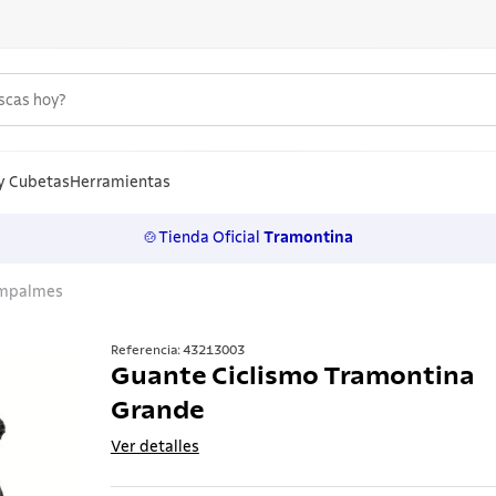
uscas hoy?
S MÁS BUSCADOS
n
y Cubetas
Herramientas
🍲Tienda Oficial
Tramontina
los
mpalmes
rtos
ollas
Referencia
:
43213003
Guante Ciclismo Tramontina
a
Grande
ero
Ver detalles
 inoxidable
lo