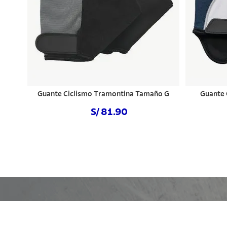
Guante Ciclismo Tramontina Tamaño G
Guante 
S/ 81.90
NO DISPONIBLE
NO DI