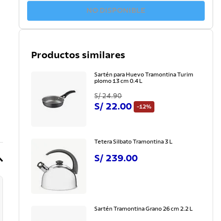
NO DISPONIBLE
Productos similares
Sartén para Huevo Tramontina Turim
plomo 13 cm 0.4 L
S/
24
.
90
S/
22
.
00
-
12%
Tetera Silbato Tramontina 3 L
S/
239
.
00
Sartén Tramontina Grano 26 cm 2.2 L