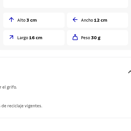
3 cm
12 cm
Alto
Ancho
16 cm
30 g
Largo
Peso
el grifo.
 de reciclaje vigentes.