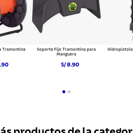
a Tramontina
Soporte Fijo Tramontina para
Hidropistola
Manguera
8.90
S/ 8.90
hora
Comprar ahora
Com
ás productos de la categor