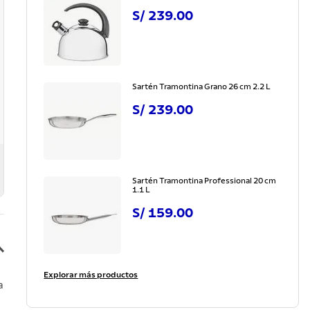
S/
239
.
00
Sartén Tramontina Grano 26 cm 2.2 L
S/
239
.
00
Sartén Tramontina Professional 20 cm
1.1 L
S/
159
.
00
Explorar más productos
a