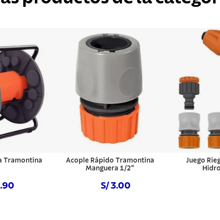
a Tramontina
Acople Rápido Tramontina
Juego Rie
Manguera 1/2"
Hidro
8.90
S/ 3.00
hora
Comprar ahora
Com