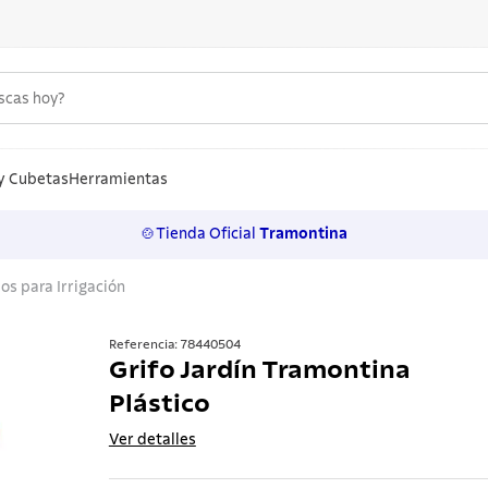
uscas hoy?
S MÁS BUSCADOS
n
y Cubetas
Herramientas
🍲Tienda Oficial
Tramontina
los
os para Irrigación
rtos
ollas
Referencia
:
78440504
Grifo Jardín Tramontina
a
Plástico
ero
Ver detalles
 inoxidable
lo