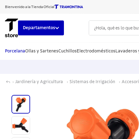
Bienvenido a la Tienda Oficial
¿Hola, qué es lo que b
Departamentos
TÉRMINO
1
.
sarte
Porcelana
Ollas y Sartenes
Cuchillos
Electrodomésticos
Lavaderos 
2
.
ollas
3
.
cuchil
Jardinería y Agricultura
Sistemas de Irrigación
Accesori
4
.
cubie
5
.
juego 
6
.
teter
7
.
lavad
8
.
acero
9
.
cuchil