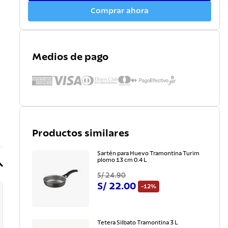
Comprar ahora
Medios de pago
Productos similares
Sartén para Huevo Tramontina Turim
plomo 13 cm 0.4 L
S/
24
.
90
S/
22
.
00
-
12%
Tetera Silbato Tramontina 3 L