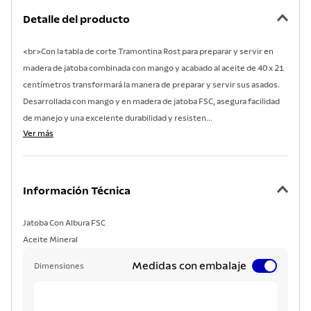
7
.
lavadero
Detalle del producto
8
.
acero inoxidable
<br>Con la tabla de corte Tramontina Rost para preparar y servir en
9
.
cuchillo
madera de jatoba combinada con mango y acabado al aceite de 40 x 21
10
.
grano
centímetros transformará la manera de preparar y servir sus asados.
Desarrollada con mango y en madera de jatoba FSC, asegura facilidad
de manejo y una excelente durabilidad y resisten...
Ver más
Información Técnica
Jatoba Con Albura FSC
Aceite Mineral
Medidas con embalaje
Dimensiones