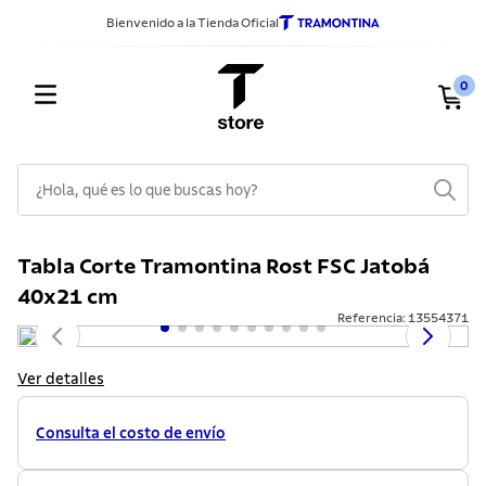
Bienvenido a la Tienda Oficial
0
¿Hola, qué es lo que buscas hoy?
TÉRMINOS MÁS BUSCADOS
Tabla Corte Tramontina Rost FSC Jatobá
1
.
sarten
40x21 cm
2
.
ollas
Referencia
:
13554371
3
.
cuchillos
Ver detalles
4
.
cubiertos
5
.
juego ollas
Consulta el costo de envío
6
.
tetera