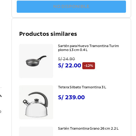
NO DISPONIBLE
Productos similares
Sartén para Huevo Tramontina Turim
plomo 13 cm 0.4 L
S/
24
.
90
S/
22
.
00
-
12%
Tetera Silbato Tramontina 3 L
S/
239
.
00
o
Sartén Tramontina Grano 26 cm 2.2 L