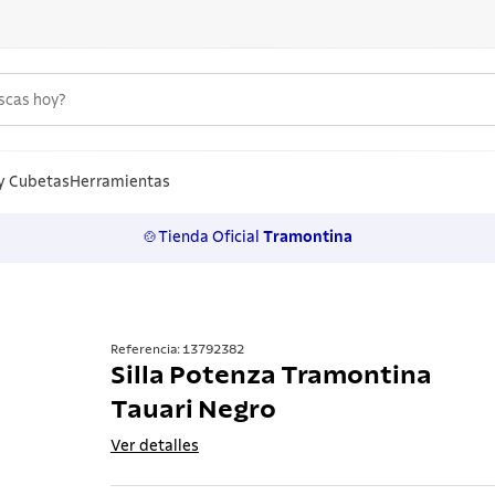
uscas hoy?
S MÁS BUSCADOS
n
y Cubetas
Herramientas
🍲Tienda Oficial
Tramontina
los
rtos
ollas
Referencia
:
13792382
Silla Potenza Tramontina
ero
Tauari Negro
 inoxidable
Ver detalles
a