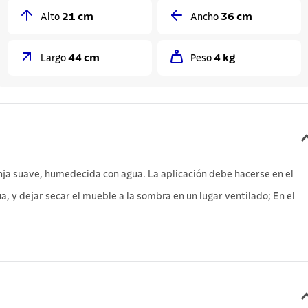
21 cm
36 cm
Alto
Ancho
44 cm
4 kg
Largo
Peso
nja suave, humedecida con agua. La aplicación debe hacerse en el
, y dejar secar el mueble a la sombra en un lugar ventilado; En el