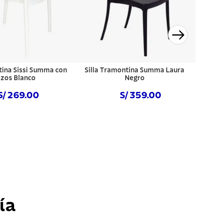
tina Sissi Summa con
Silla Tramontina Summa Laura
zos Blanco
Negro
S/ 269.00
S/ 359.00
prar ahora
Comprar ahora
ía