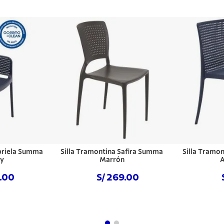
briela Summa
Silla Tramontina Safira Summa
Silla Tramo
vy
Marrón
A
9.00
S/ 269.00
hora
Comprar ahora
Com