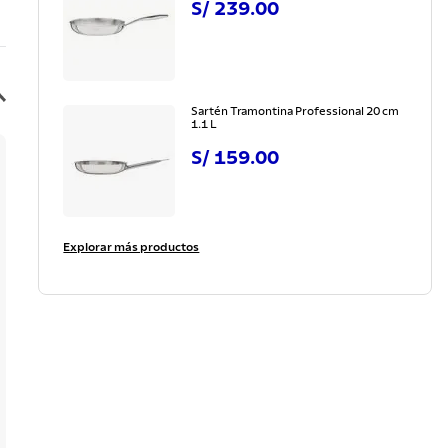
S/
239
.
00
Sartén Tramontina Professional 20 cm
1.1 L
S/
159
.
00
Explorar más productos