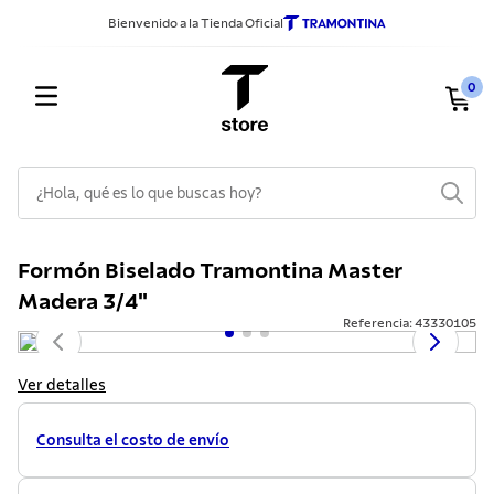
Bienvenido a la Tienda Oficial
0
¿Hola, qué es lo que buscas hoy?
TÉRMINOS MÁS BUSCADOS
Formón Biselado Tramontina Master
1
.
sarten
Madera 3/4"
2
.
ollas
Referencia
:
43330105
3
.
cuchillos
Ver detalles
4
.
cubiertos
5
.
juego ollas
Consulta el costo de envío
6
.
tetera