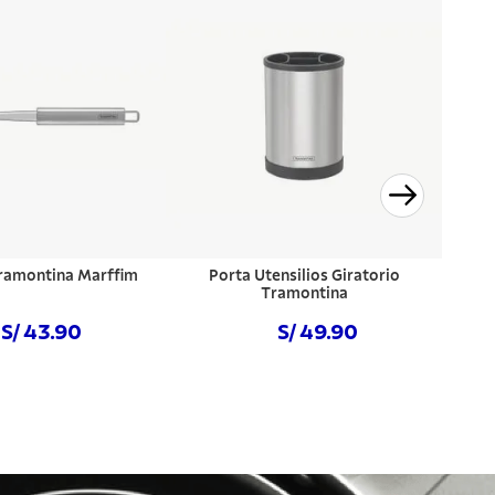
ramontina Marffim
Porta Utensilios Giratorio
Tramontina
S/ 43.90
S/ 49.90
prar ahora
Comprar ahora