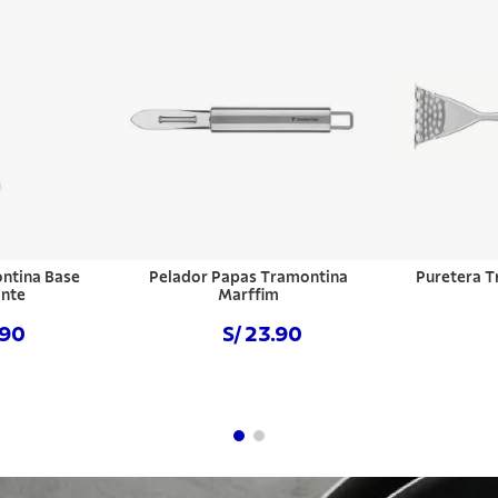
ntina Base
Pelador Papas Tramontina
Puretera T
ante
Marffim
.90
S/ 23.90
hora
Comprar ahora
Com