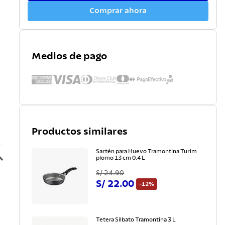
Comprar ahora
Medios de pago
Productos similares
Sartén para Huevo Tramontina Turim
plomo 13 cm 0.4 L
S/
24
.
90
S/
22
.
00
-
12%
Tetera Silbato Tramontina 3 L