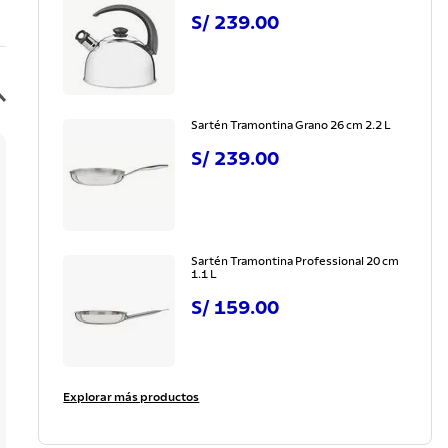
S/
239
.
00
Sartén Tramontina Grano 26 cm 2.2 L
S/
239
.
00
Sartén Tramontina Professional 20 cm
1.1 L
S/
159
.
00
Explorar más productos