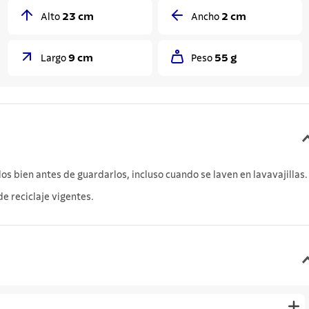
23 cm
2 cm
Alto
Ancho
9 cm
55 g
Largo
Peso
s bien antes de guardarlos, incluso cuando se laven en lavavajillas.
e reciclaje vigentes.