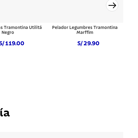
s Tramontina Utilitá
Pelador Legumbres Tramontina
Negro
Marffim
S/ 119.00
S/ 29.90
prar ahora
NO DISPONIBLE
ía