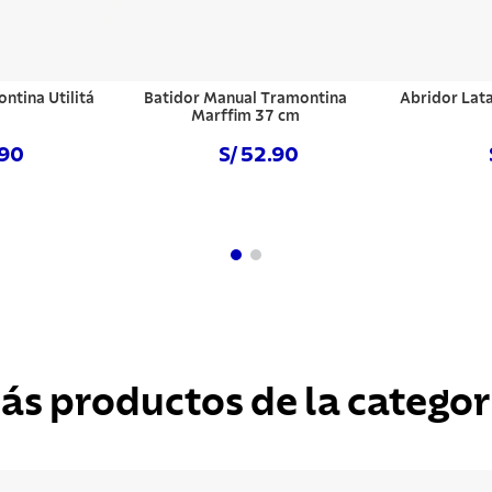
ntina Utilitá
Batidor Manual Tramontina
Abridor Lata
Marffim 37 cm
.90
S/ 52.90
hora
Comprar ahora
Com
ás productos de la categor