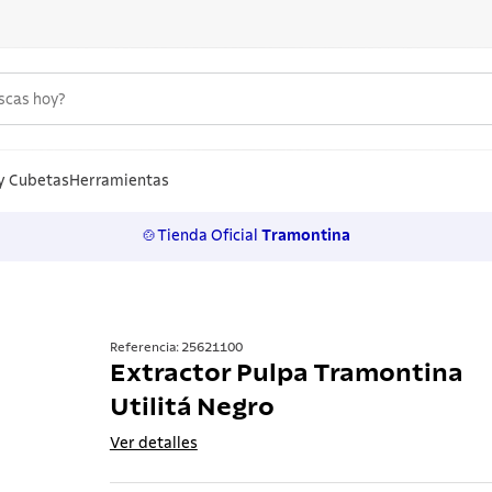
uscas hoy?
S MÁS BUSCADOS
n
y Cubetas
Herramientas
🍲Tienda Oficial
Tramontina
rtos
los
ollas
Referencia
:
25621100
Extractor Pulpa Tramontina
ero
Utilitá Negro
 inoxidable
Ver detalles
a
lo