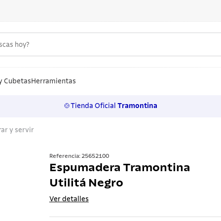
uscas hoy?
S MÁS BUSCADOS
n
y Cubetas
Herramientas
🍲Tienda Oficial
Tramontina
los
ar y servir
rtos
ollas
Referencia
:
25652100
Espumadera Tramontina
 inoxidable
Utilitá Negro
ero
Ver detalles
lo