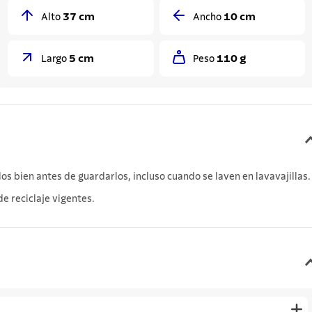
37 cm
10 cm
Alto
Ancho
5 cm
110 g
Largo
Peso
s bien antes de guardarlos, incluso cuando se laven en lavavajillas.
e reciclaje vigentes.