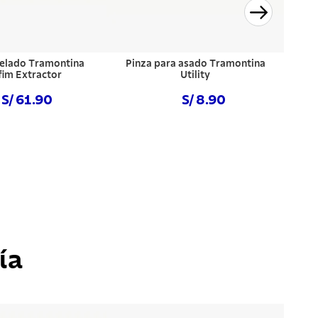
elado Tramontina
Pinza para asado Tramontina
fim Extractor
Utility
S/ 61.90
S/ 8.90
prar ahora
Comprar ahora
ía