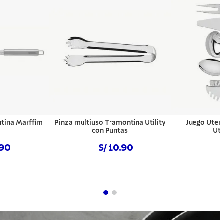
tina Marffim
Pinza multiuso Tramontina Utility
Juego Ute
con Puntas
Ut
.90
S/ 10.90
hora
Comprar ahora
Com