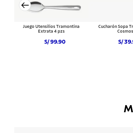
Juego Utensilios Tramontina
Cucharón Sopa T
Extrata 4 pzs
Cosmo
S/ 99.90
S/ 39
Comprar ahora
Comprar a
M