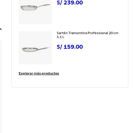
S/
239
.
00
Sartén Tramontina Professional 20 cm
1.1 L
S/
159
.
00
Explorar más productos