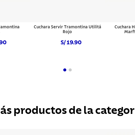
ramontina
Cuchara Servir Tramontina Utilitá
Cuchara H
s
Rojo
Marf
.90
S/ 19.90
hora
Comprar ahora
Com
ás productos de la categor