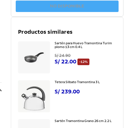
NO DISPONIBLE
Productos similares
Sartén para Huevo Tramontina Turim
plomo 13 cm 0.4 L
S/
24
.
90
S/
22
.
00
-
12%
Tetera Silbato Tramontina 3 L
S/
239
.
00
Sartén Tramontina Grano 26 cm 2.2 L