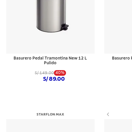
10
.
cuchil
Basurero Pedal Tramontina New 12 L
Basurero 
Pulido
40%
S/ 149.00
S/ 89.00
Comprar ahora
STARFLON MAX