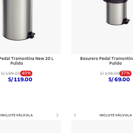
lo
Pedal Tramontina New 20 L
Basurero Pedal Tramontin
Pulido
Pulido
40%
37%
S/ 199.00
S/ 109.00
S/ 119.00
S/ 69.00
Comprar ahora
Comprar ahora
INCLUYE VÁLVULA
INCLUYE VÁLVULA