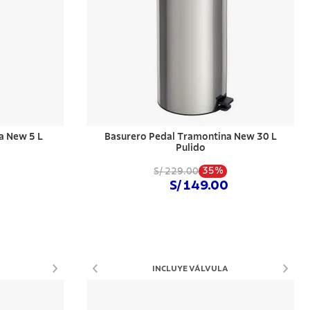
a New 5 L
Basurero Pedal Tramontina New 30 L
Pulido
35%
S/ 229.00
S/ 149.00
Comprar ahora
INCLUYE VÁLVULA