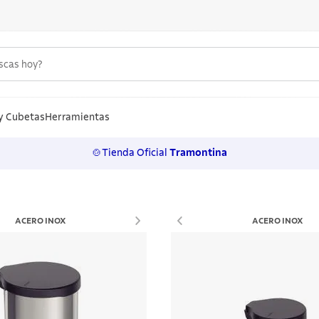
uscas hoy?
S MÁS BUSCADOS
n
y Cubetas
Herramientas
🍲Tienda Oficial
Tramontina
los
rtos
ollas
ACERO INOX
ACERO INOX
ero
 inoxidable
a