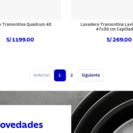
o Tramontina Quadrum 40
Lavadero Tramontina Laví
47x30 cm Cepilla
S/ 1199.00
S/ 269.00
Comprar ahora
Comprar ahora
Anterior
1
2
Siguiente
novedades