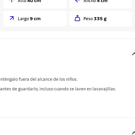
40 cm
4 cm
Alto
Ancho
9 cm
335 g
Largo
Peso
téngalo fuera del alcance de los niños.
ntes de guardarlo, incluso cuando se laven en lavavajillas.