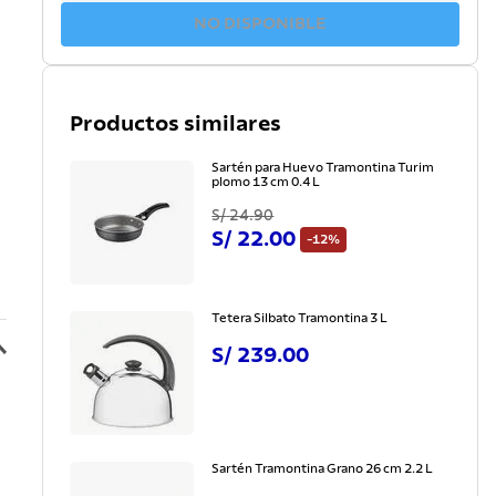
NO DISPONIBLE
Productos similares
Sartén para Huevo Tramontina Turim
plomo 13 cm 0.4 L
S/
24
.
90
S/
22
.
00
-
12%
Tetera Silbato Tramontina 3 L
S/
239
.
00
Sartén Tramontina Grano 26 cm 2.2 L