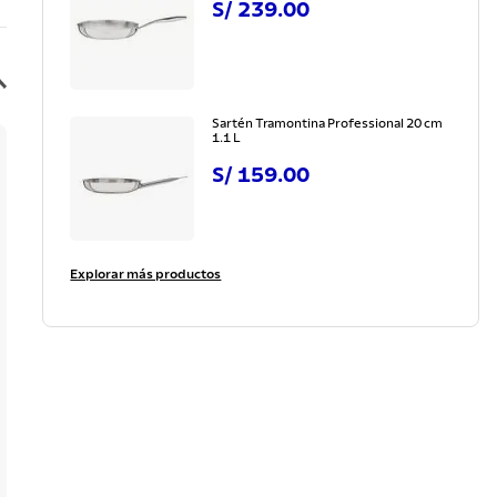
S/
239
.
00
Sartén Tramontina Professional 20 cm
1.1 L
S/
159
.
00
Explorar más productos