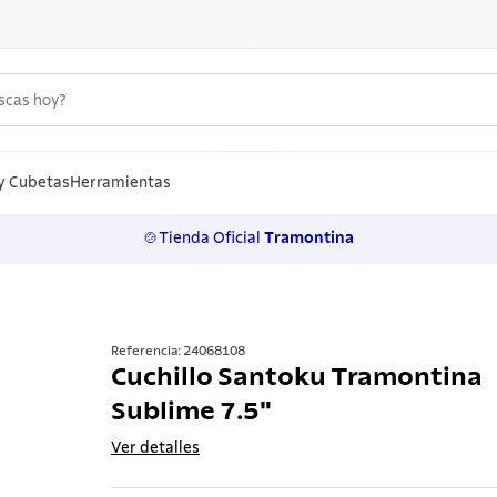
uscas hoy?
S MÁS BUSCADOS
n
y Cubetas
Herramientas
🍲Tienda Oficial
Tramontina
los
rtos
ollas
Referencia
:
24068108
Cuchillo Santoku Tramontina
 inoxidable
Sublime 7.5"
ero
Ver detalles
lo